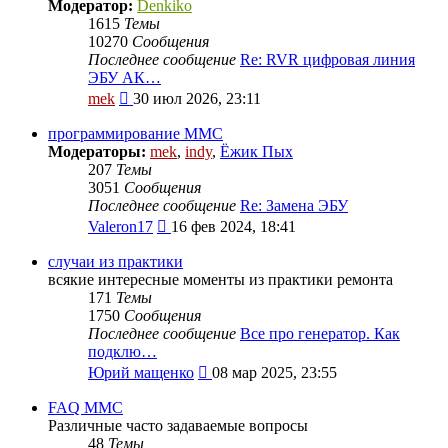
сообщению
Модератор:
Denkiko
1615
Темы
10270
Сообщения
Последнее сообщение
Re: RVR цифровая линия
ЭБУ АК…
Перейти
mek
30 июл 2026, 23:11
к
последнему
программирование MMC
сообщению
Модераторы:
mek
,
indy
,
Ёжик Пых
207
Темы
3051
Сообщения
Последнее сообщение
Re: Замена ЭБУ
Перейти
Valeron17
16 фев 2024, 18:41
к
последнему
случаи из практики
сообщению
всякие интересные моменты из практики ремонта
171
Темы
1750
Сообщения
Последнее сообщение
Все про генератор. Как
подклю…
Перейти
Юрий мащенко
08 мар 2025, 23:55
к
последнему
FAQ MMC
сообщению
Различные часто задаваемые вопросы
48
Темы