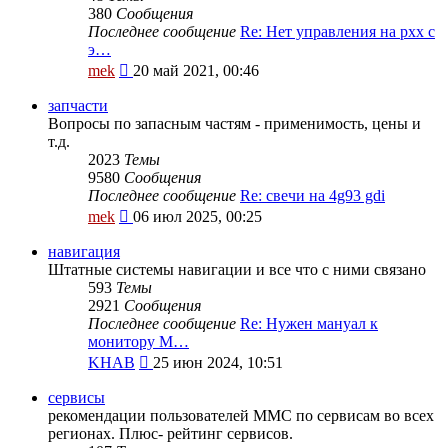
380
Сообщения
Последнее сообщение
Re: Нет управления на рхх с
э…
Перейти
mek
20 май 2021, 00:46
к
последнему
запчасти
сообщению
Вопросы по запасным частям - применимость, цены и
т.д.
2023
Темы
9580
Сообщения
Последнее сообщение
Re: свечи на 4g93 gdi
Перейти
mek
06 июл 2025, 00:25
к
последнему
навигация
сообщению
Штатные системы навигации и все что с ними связано
593
Темы
2921
Сообщения
Последнее сообщение
Re: Нужен мануал к
монитору M…
Перейти
KHAB
25 июн 2024, 10:51
к
последнему
сервисы
сообщению
рекомендации пользователей MMC по сервисам во всех
регионах. Плюс- рейтинг сервисов.