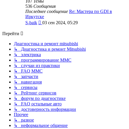
107
Темы
536
Сообщения
Последнее сообщение
Re: Мастера по GDI в
Иркутске
Перейти
S-baik
03 сен 2024, 05:29
к
последнему
Перейти
сообщению
Диагностика и ремонт mitsubishi
↳ Диагностика и ремонт Mitsubishi
↳ электрика
↳ программирование MMC
↳ случаи из практики
↳ FAQ MMC
↳ запчасти
↳ навигация
↳ сервисы
↳ Рейтинг сервисов
↳ форум по диагностике
↳ FAQ остальные авто
↳ достоверность информации
Прочее
↳ разное
↳ неформальное общение