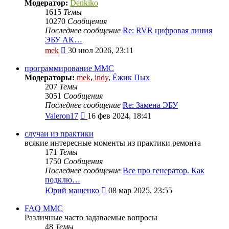
сообщению
Модератор:
Denkiko
1615
Темы
10270
Сообщения
Последнее сообщение
Re: RVR цифровая линия
ЭБУ АК…
Перейти
mek
30 июл 2026, 23:11
к
последнему
программирование MMC
сообщению
Модераторы:
mek
,
indy
,
Ёжик Пых
207
Темы
3051
Сообщения
Последнее сообщение
Re: Замена ЭБУ
Перейти
Valeron17
16 фев 2024, 18:41
к
последнему
случаи из практики
сообщению
всякие интересные моменты из практики ремонта
171
Темы
1750
Сообщения
Последнее сообщение
Все про генератор. Как
подклю…
Перейти
Юрий мащенко
08 мар 2025, 23:55
к
последнему
FAQ MMC
сообщению
Различные часто задаваемые вопросы
48
Темы