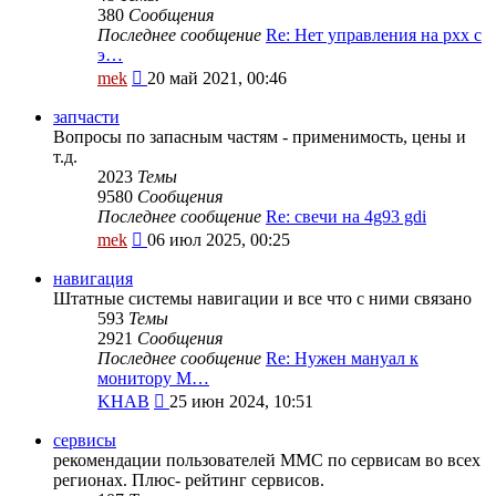
380
Сообщения
Последнее сообщение
Re: Нет управления на рхх с
э…
Перейти
mek
20 май 2021, 00:46
к
последнему
запчасти
сообщению
Вопросы по запасным частям - применимость, цены и
т.д.
2023
Темы
9580
Сообщения
Последнее сообщение
Re: свечи на 4g93 gdi
Перейти
mek
06 июл 2025, 00:25
к
последнему
навигация
сообщению
Штатные системы навигации и все что с ними связано
593
Темы
2921
Сообщения
Последнее сообщение
Re: Нужен мануал к
монитору M…
Перейти
KHAB
25 июн 2024, 10:51
к
последнему
сервисы
сообщению
рекомендации пользователей MMC по сервисам во всех
регионах. Плюс- рейтинг сервисов.