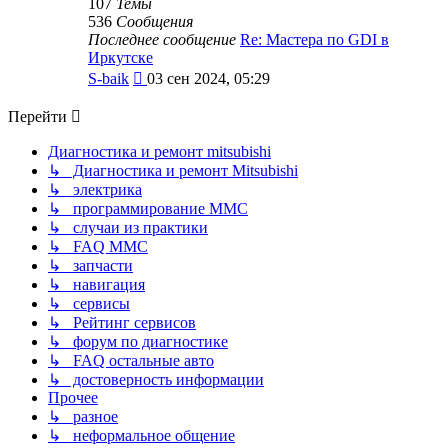
107
Темы
536
Сообщения
Последнее сообщение
Re: Мастера по GDI в
Иркутске
Перейти
S-baik
03 сен 2024, 05:29
к
последнему
Перейти
сообщению
Диагностика и ремонт mitsubishi
↳ Диагностика и ремонт Mitsubishi
↳ электрика
↳ программирование MMC
↳ случаи из практики
↳ FAQ MMC
↳ запчасти
↳ навигация
↳ сервисы
↳ Рейтинг сервисов
↳ форум по диагностике
↳ FAQ остальные авто
↳ достоверность информации
Прочее
↳ разное
↳ неформальное общение