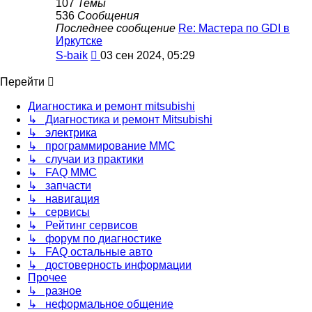
107
Темы
536
Сообщения
Последнее сообщение
Re: Мастера по GDI в
Иркутске
Перейти
S-baik
03 сен 2024, 05:29
к
последнему
Перейти
сообщению
Диагностика и ремонт mitsubishi
↳ Диагностика и ремонт Mitsubishi
↳ электрика
↳ программирование MMC
↳ случаи из практики
↳ FAQ MMC
↳ запчасти
↳ навигация
↳ сервисы
↳ Рейтинг сервисов
↳ форум по диагностике
↳ FAQ остальные авто
↳ достоверность информации
Прочее
↳ разное
↳ неформальное общение