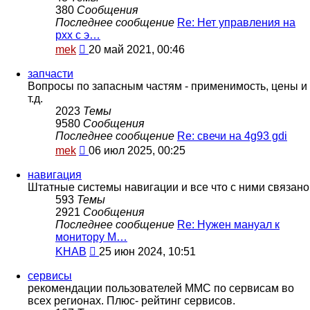
380
Сообщения
Последнее сообщение
Re: Нет управления на
рхх с э…
Перейти
mek
20 май 2021, 00:46
к
последнему
запчасти
сообщению
Вопросы по запасным частям - применимость, цены и
т.д.
2023
Темы
9580
Сообщения
Последнее сообщение
Re: свечи на 4g93 gdi
Перейти
mek
06 июл 2025, 00:25
к
последнему
навигация
сообщению
Штатные системы навигации и все что с ними связано
593
Темы
2921
Сообщения
Последнее сообщение
Re: Нужен мануал к
монитору M…
Перейти
KHAB
25 июн 2024, 10:51
к
последнему
сервисы
сообщению
рекомендации пользователей MMC по сервисам во
всех регионах. Плюс- рейтинг сервисов.