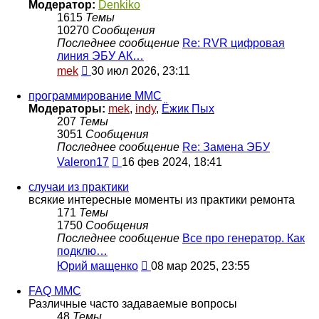
сообщению
Модератор:
Denkiko
1615
Темы
10270
Сообщения
Последнее сообщение
Re: RVR цифровая
линия ЭБУ АК…
Перейти
mek
30 июл 2026, 23:11
к
последнему
программирование MMC
сообщению
Модераторы:
mek
,
indy
,
Ёжик Пых
207
Темы
3051
Сообщения
Последнее сообщение
Re: Замена ЭБУ
Перейти
Valeron17
16 фев 2024, 18:41
к
последнему
случаи из практики
сообщению
всякие интересные моменты из практики ремонта
171
Темы
1750
Сообщения
Последнее сообщение
Все про генератор. Как
подклю…
Перейти
Юрий мащенко
08 мар 2025, 23:55
к
последнему
FAQ MMC
сообщению
Различные часто задаваемые вопросы
48
Темы