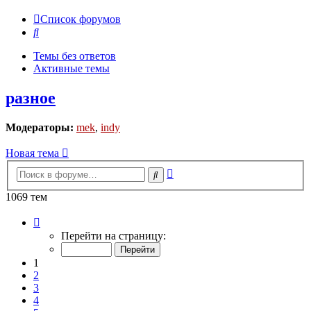
Список форумов
Поиск
Темы без ответов
Активные темы
разное
Модераторы:
mek
,
indy
Новая тема
Расширенный
Поиск
поиск
1069 тем
Страница
1
Перейти на страницу:
из
22
1
2
3
4