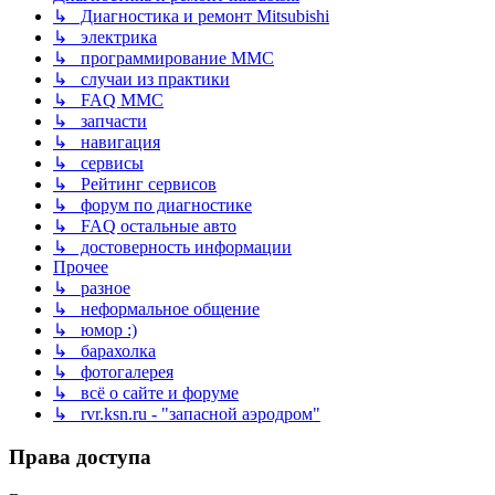
↳ Диагностика и ремонт Mitsubishi
↳ электрика
↳ программирование MMC
↳ случаи из практики
↳ FAQ MMC
↳ запчасти
↳ навигация
↳ сервисы
↳ Рейтинг сервисов
↳ форум по диагностике
↳ FAQ остальные авто
↳ достоверность информации
Прочее
↳ разное
↳ неформальное общение
↳ юмор :)
↳ барахолка
↳ фотогалерея
↳ всё о сайте и форуме
↳ rvr.ksn.ru - "запасной аэродром"
Права доступа