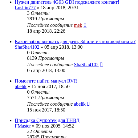
Нужен двигатель 4G93 GDI подскажите контакт!
Lushin777
»
18 апр 2018, 20:31
3
Ответы
7819
Просмотры
Последнее сообщение
mek
18 апр 2018, 22:26
Какой забор выбрать для дачи, 3d или из поликарбоната?
ShaSha4102
»
05 апр 2018, 13:00
0
Ответы
8139
Просмотры
Последнее сообщение
ShaSha4102
05 апр 2018, 13:00
Помогите найти мануал RVR
abelik
»
15 ноя 2017, 18:50
0
Ответы
7571
Просмотры
Последнее сообщение
abelik
15 ноя 2017, 18:50
Присадка Супротек для ТНВД
FMaster
»
09 ноя 2005, 14:52
22
Ответы
28745
Просмотры