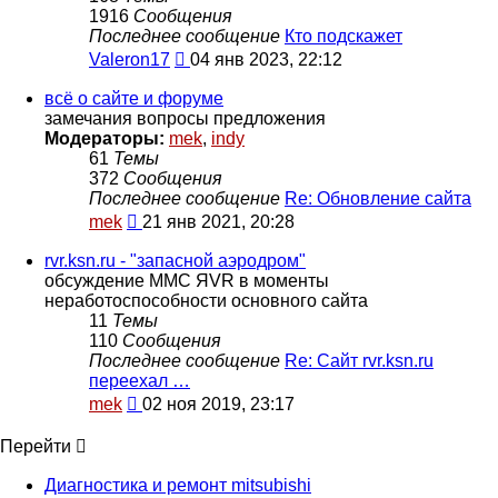
1916
Сообщения
Последнее сообщение
Кто подскажет
Перейти
Valeron17
04 янв 2023, 22:12
к
последнему
всё о сайте и форуме
сообщению
замечания вопросы предложения
Модераторы:
mek
,
indy
61
Темы
372
Сообщения
Последнее сообщение
Re: Обновление сайта
Перейти
mek
21 янв 2021, 20:28
к
последнему
rvr.ksn.ru - "запасной аэродром"
сообщению
обсуждение ММС ЯVR в моменты
неработоспособности основного сайта
11
Темы
110
Сообщения
Последнее сообщение
Re: Сайт rvr.ksn.ru
переехал …
Перейти
mek
02 ноя 2019, 23:17
к
последнему
Перейти
сообщению
Диагностика и ремонт mitsubishi