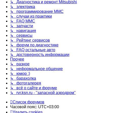
↳ Диагностика и ремонт Mitsubishi
↳ электрика
↳ программирование MMC
↳ случаи из практики
↳ FAQ MMC
↳ запчасти
↳ навигация
↳ сервисы
↳ Рейтинг сервисов
↳ форум по диагностике
↳ FAQ остальные авто
↳ достоверность информации
Прочее
↳ разное
↳ неформальное общение
↳ юмор :)
↳ барахолка
↳ фотогалерея
↳ всё о сайте и форуме
↳ rvr.ksn.ru - "запасной аэродром"
Список форумов
Часовой пояс:
UTC+03:00
Удалить cookies