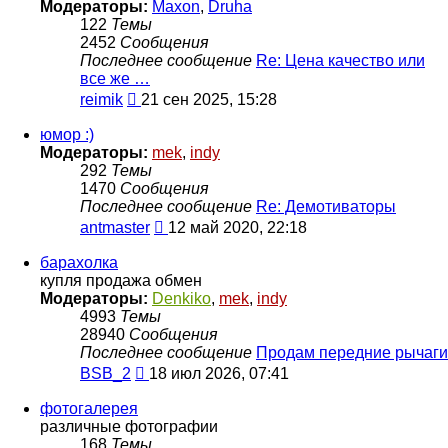
Модераторы:
Maxon
,
Druha
122
Темы
2452
Сообщения
Последнее сообщение
Re: Цена качество или
все же …
Перейти
reimik
21 сен 2025, 15:28
к
последнему
юмор :)
сообщению
Модераторы:
mek
,
indy
292
Темы
1470
Сообщения
Последнее сообщение
Re: Демотиваторы
Перейти
antmaster
12 май 2020, 22:18
к
последнему
барахолка
сообщению
купля продажа обмен
Модераторы:
Denkiko
,
mek
,
indy
4993
Темы
28940
Сообщения
Последнее сообщение
Продам передние рычаги
Перейти
BSB_2
18 июл 2026, 07:41
к
последнему
фотогалерея
сообщению
различные фотографии
168
Темы