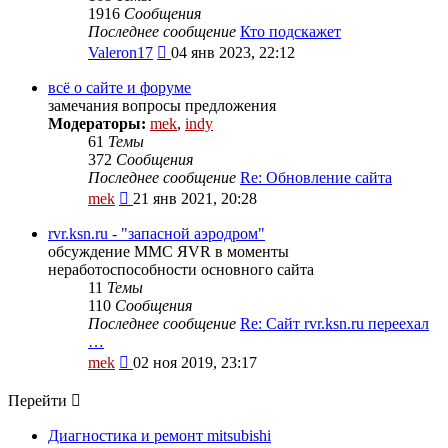
1916
Сообщения
Последнее сообщение
Кто подскажет
Перейти
Valeron17
04 янв 2023, 22:12
к
последнему
всё о сайте и форуме
сообщению
замечания вопросы предложения
Модераторы:
mek
,
indy
61
Темы
372
Сообщения
Последнее сообщение
Re: Обновление сайта
Перейти
mek
21 янв 2021, 20:28
к
последнему
rvr.ksn.ru - "запасной аэродром"
сообщению
обсуждение ММС ЯVR в моменты
неработоспособности основного сайта
11
Темы
110
Сообщения
Последнее сообщение
Re: Сайт rvr.ksn.ru переехал
…
Перейти
mek
02 ноя 2019, 23:17
к
последнему
Перейти
сообщению
Диагностика и ремонт mitsubishi