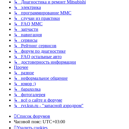
↳ Диагностика и ремонт Mitsubishi
↳ электрика
↳ программирование MMC
↳ случаи из практики
↳ FAQ MMC
↳ запчасти
↳ навигация
↳ сервисы
↳ Рейтинг сервисов
↳ форум по диагностике
↳ FAQ остальные авто
↳ достоверность информации
Прочее
↳ разное
↳ неформальное общение
↳ юмор :)
↳ барахолка
↳ фотогалерея
↳ всё о сайте и форуме
↳ rvr.ksn.ru - "запасной аэродром"
Список форумов
Часовой пояс:
UTC+03:00
Удалить cookies