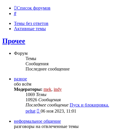
Список форумов
Поиск
Темы без ответов
Активные темы
Прочее
Форум
Темы
Сообщения
Последнее сообщение
разное
обо всём
Модераторы:
mek
,
indy
1069
Темы
10926
Сообщения
Последнее сообщение
Пуск и блокировка.
Перейти
peltat
06 ноя 2023, 11:01
к
последнему
неформальное общение
сообщению
разговоры на отвлеченные темы