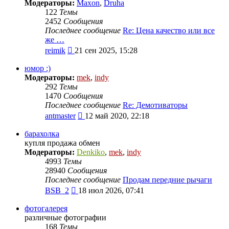
Модераторы:
Maxon
,
Druha
122
Темы
2452
Сообщения
Последнее сообщение
Re: Цена качество или все
же …
Перейти
reimik
21 сен 2025, 15:28
к
последнему
юмор :)
сообщению
Модераторы:
mek
,
indy
292
Темы
1470
Сообщения
Последнее сообщение
Re: Демотиваторы
Перейти
antmaster
12 май 2020, 22:18
к
последнему
барахолка
сообщению
купля продажа обмен
Модераторы:
Denkiko
,
mek
,
indy
4993
Темы
28940
Сообщения
Последнее сообщение
Продам передние рычаги
Перейти
BSB_2
18 июл 2026, 07:41
к
последнему
фотогалерея
сообщению
различные фотографии
168
Темы