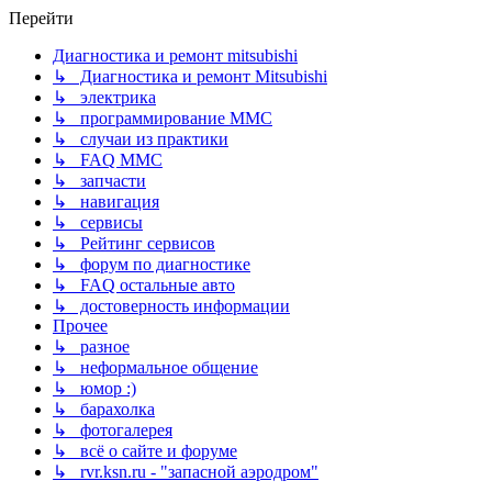
Перейти
Диагностика и ремонт mitsubishi
↳ Диагностика и ремонт Mitsubishi
↳ электрика
↳ программирование MMC
↳ случаи из практики
↳ FAQ MMC
↳ запчасти
↳ навигация
↳ сервисы
↳ Рейтинг сервисов
↳ форум по диагностике
↳ FAQ остальные авто
↳ достоверность информации
Прочее
↳ разное
↳ неформальное общение
↳ юмор :)
↳ барахолка
↳ фотогалерея
↳ всё о сайте и форуме
↳ rvr.ksn.ru - "запасной аэродром"