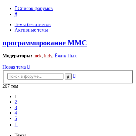
Список форумов
Поиск
Темы без ответов
Активные темы
программирование MMC
Модераторы:
mek
,
indy
,
Ёжик Пых
Новая тема
Расширенный
Поиск
поиск
207 тем
1
2
3
4
5
След.
Темы