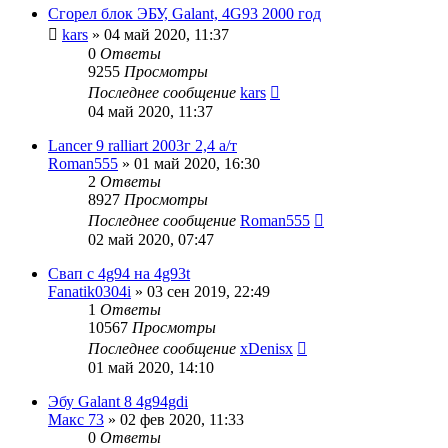
Сгорел блок ЭБУ, Galant, 4G93 2000 год
kars
»
04 май 2020, 11:37
0
Ответы
9255
Просмотры
Последнее сообщение
kars
04 май 2020, 11:37
Lancer 9 ralliart 2003г 2,4 а/т
Roman555
»
01 май 2020, 16:30
2
Ответы
8927
Просмотры
Последнее сообщение
Roman555
02 май 2020, 07:47
Свап с 4g94 на 4g93t
Fanatik0304i
»
03 сен 2019, 22:49
1
Ответы
10567
Просмотры
Последнее сообщение
xDenisx
01 май 2020, 14:10
Эбу Galant 8 4g94gdi
Макс 73
»
02 фев 2020, 11:33
0
Ответы