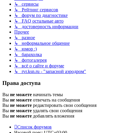
↳ сервисы
↳ Рейтинг сервисов
↳ форум по диагностике
↳ FAQ остальные авто
↳ достоверность информации
Прочее
↳ разное
↳ неформальное общение
↳ юмор :)
↳ барахолка
↳ фотогалерея
↳ всё о сайте и форуме
↳ rvr.ksn.ru - "запасной аэродром"
Права доступа
Вы
не можете
начинать темы
Вы
не можете
отвечать на сообщения
Вы
не можете
редактировать свои сообщения
Вы
не можете
удалять свои сообщения
Вы
не можете
добавлять вложения
Список форумов
Часовой пояс:
UTC+03:00