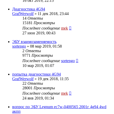
16 окт 2019, 22:15
Диагностика 4G94
GrafWerwolf
»
11 дек 2018, 23:44
14
Ответы
15181
Просмотры
Последнее сообщение
mek
27 июн 2019, 00:43
ЭБУ взаимозаменяемость
sortengo
»
08 мар 2019, 01:58
2
Ответы
9771
Просмотры
Последнее сообщение
sortengo
10 мар 2019, 01:07
попытка диагностики 4G94
GrafWerwolf
»
19 дек 2018, 11:35
22
Ответы
28001
Просмотры
Последнее сообщение
mek
24 янв 2019, 01:34
вопрос по ЭБУ Legnum ec7w-0400565 2001г 4g94 4wd
акпп