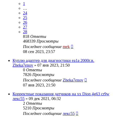
1
…
24
25
26
27
28
818
Ответы
468339
Просмотры
Последнее сообщение
mek
08 сен 2023, 23:57
Куплю адаптер для диагностики ea1a 2000г.в.
Zheka7enov
»
07 янв 2023, 21:50
0
Ответы
7826
Просмотры
Последнее сообщение
Zheka7enov
07 янв 2023, 21:50
Корректные показания датчиков на хх Dion 4g63 cr9w
лекс55
»
09 дек 2021, 06:32
2
Ответы
5210
Просмотры
Последнее сообщение
лекс55