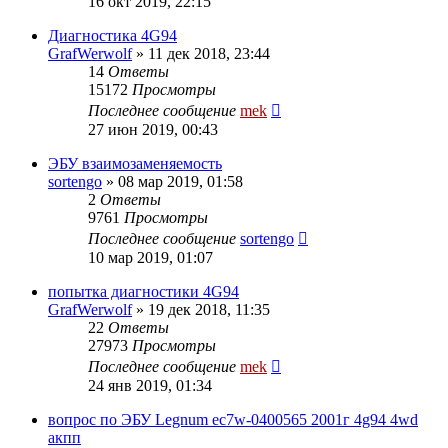
16 окт 2019, 22:15
Диагностика 4G94
GrafWerwolf
»
11 дек 2018, 23:44
14
Ответы
15172
Просмотры
Последнее сообщение
mek
27 июн 2019, 00:43
ЭБУ взаимозаменяемость
sortengo
»
08 мар 2019, 01:58
2
Ответы
9761
Просмотры
Последнее сообщение
sortengo
10 мар 2019, 01:07
попытка диагностики 4G94
GrafWerwolf
»
19 дек 2018, 11:35
22
Ответы
27973
Просмотры
Последнее сообщение
mek
24 янв 2019, 01:34
вопрос по ЭБУ Legnum ec7w-0400565 2001г 4g94 4wd
акпп