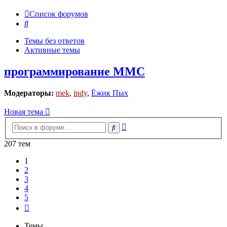
Список форумов
Поиск
Темы без ответов
Активные темы
программирование MMC
Модераторы:
mek
,
indy
,
Ёжик Пых
Новая тема
Расширенный
Поиск
поиск
207 тем
1
2
3
4
5
След.
Темы