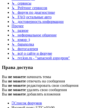
↳ сервисы
↳ Рейтинг сервисов
↳ форум по диагностике
↳ FAQ остальные авто
↳ достоверность информации
Прочее
↳ разное
↳ неформальное общение
↳ юмор :)
↳ барахолка
↳ фотогалерея
↳ всё о сайте и форуме
↳ rvr.ksn.ru - "запасной аэродром"
Права доступа
Вы
не можете
начинать темы
Вы
не можете
отвечать на сообщения
Вы
не можете
редактировать свои сообщения
Вы
не можете
удалять свои сообщения
Вы
не можете
добавлять вложения
Список форумов
Часовой пояс:
UTC+03:00