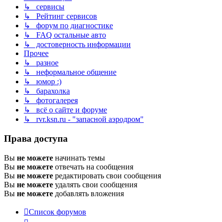
↳ сервисы
↳ Рейтинг сервисов
↳ форум по диагностике
↳ FAQ остальные авто
↳ достоверность информации
Прочее
↳ разное
↳ неформальное общение
↳ юмор :)
↳ барахолка
↳ фотогалерея
↳ всё о сайте и форуме
↳ rvr.ksn.ru - "запасной аэродром"
Права доступа
Вы
не можете
начинать темы
Вы
не можете
отвечать на сообщения
Вы
не можете
редактировать свои сообщения
Вы
не можете
удалять свои сообщения
Вы
не можете
добавлять вложения
Список форумов