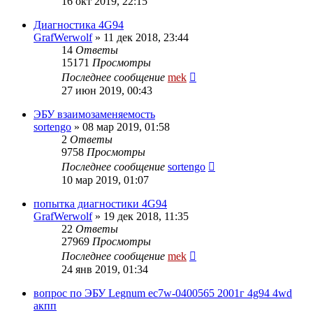
16 окт 2019, 22:15
Диагностика 4G94
GrafWerwolf
»
11 дек 2018, 23:44
14
Ответы
15171
Просмотры
Последнее сообщение
mek
27 июн 2019, 00:43
ЭБУ взаимозаменяемость
sortengo
»
08 мар 2019, 01:58
2
Ответы
9758
Просмотры
Последнее сообщение
sortengo
10 мар 2019, 01:07
попытка диагностики 4G94
GrafWerwolf
»
19 дек 2018, 11:35
22
Ответы
27969
Просмотры
Последнее сообщение
mek
24 янв 2019, 01:34
вопрос по ЭБУ Legnum ec7w-0400565 2001г 4g94 4wd
акпп