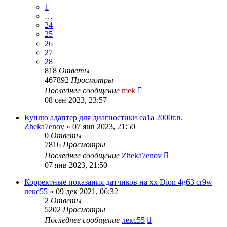
1
…
24
25
26
27
28
818
Ответы
467892
Просмотры
Последнее сообщение
mek
08 сен 2023, 23:57
Куплю адаптер для диагностики ea1a 2000г.в.
Zheka7enov
»
07 янв 2023, 21:50
0
Ответы
7816
Просмотры
Последнее сообщение
Zheka7enov
07 янв 2023, 21:50
Корректные показания датчиков на хх Dion 4g63 cr9w
лекс55
»
09 дек 2021, 06:32
2
Ответы
5202
Просмотры
Последнее сообщение
лекс55