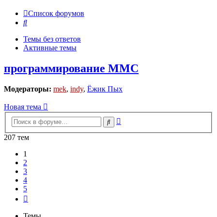
Список форумов
Поиск
Темы без ответов
Активные темы
программирование MMC
Модераторы:
mek
,
indy
,
Ёжик Пых
Новая тема
Расширенный
Поиск
поиск
207 тем
1
2
3
4
5
След.
Темы