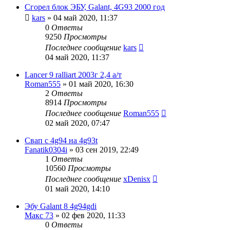
Сгорел блок ЭБУ, Galant, 4G93 2000 год
kars
»
04 май 2020, 11:37
0
Ответы
9250
Просмотры
Последнее сообщение
kars
04 май 2020, 11:37
Lancer 9 ralliart 2003г 2,4 а/т
Roman555
»
01 май 2020, 16:30
2
Ответы
8914
Просмотры
Последнее сообщение
Roman555
02 май 2020, 07:47
Свап с 4g94 на 4g93t
Fanatik0304i
»
03 сен 2019, 22:49
1
Ответы
10560
Просмотры
Последнее сообщение
xDenisx
01 май 2020, 14:10
Эбу Galant 8 4g94gdi
Макс 73
»
02 фев 2020, 11:33
0
Ответы