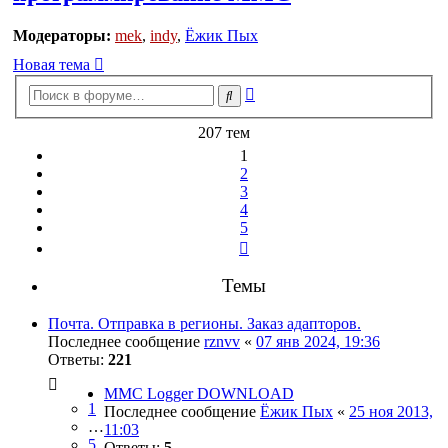
Модераторы:
mek
,
indy
,
Ёжик Пых
Новая тема
Расширенный
Поиск
поиск
207 тем
1
2
3
4
5
След.
Темы
Почта. Отправка в регионы. Заказ адапторов.
Последнее сообщение
rznvv
«
07 янв 2024, 19:36
Ответы:
221
MMC Logger DOWNLOAD
1
Последнее сообщение
Ёжик Пых
«
25 ноя 2013,
…
11:03
5
Ответы:
5