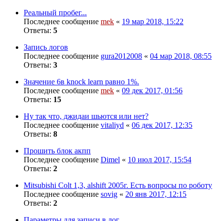
Реальный пробег...
Последнее сообщение
mek
«
19 мар 2018, 15:22
Ответы:
5
Запись логов
Последнее сообщение
gura2012008
«
04 мар 2018, 08:55
Ответы:
3
Значение 6в knock learn равно 1%.
Последнее сообщение
mek
«
09 дек 2017, 01:56
Ответы:
15
Ну так что, джидаи шьются или нет?
Последнее сообщение
vitaliyd
«
06 дек 2017, 12:35
Ответы:
8
Прошить блок акпп
Последнее сообщение
Dimel
«
10 июл 2017, 15:54
Ответы:
2
Mitsubishi Colt 1,3, alshift 2005г. Есть вопросы по роботу
Последнее сообщение
sovig
«
20 янв 2017, 12:15
Ответы:
2
Параметры для записи в лог