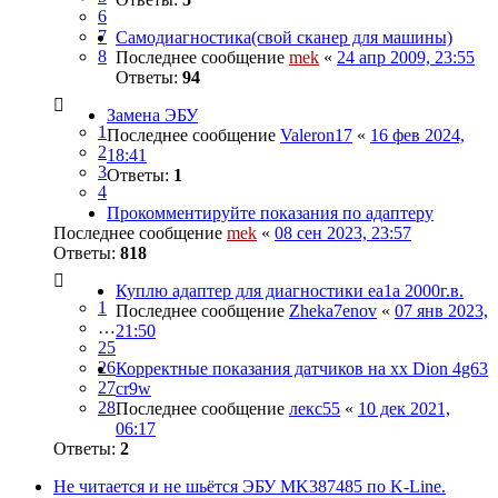
6
7
Самодиагностика(свой сканер для машины)
8
Последнее сообщение
mek
«
24 апр 2009, 23:55
Ответы:
94
Замена ЭБУ
1
Последнее сообщение
Valeron17
«
16 фев 2024,
2
18:41
3
Ответы:
1
4
Прокомментируйте показания по адаптеру
Последнее сообщение
mek
«
08 сен 2023, 23:57
Ответы:
818
Куплю адаптер для диагностики ea1a 2000г.в.
1
Последнее сообщение
Zheka7enov
«
07 янв 2023,
…
21:50
25
26
Корректные показания датчиков на хх Dion 4g63
27
cr9w
28
Последнее сообщение
лекс55
«
10 дек 2021,
06:17
Ответы:
2
Не читается и не шьётся ЭБУ MK387485 по K-Line.