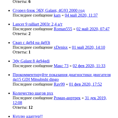
Ответы:
6
Сгорел блок ЭБУ, Galant, 4G93 2000 год
Последнее сообщение
kars
«
04 май 2020, 11:37
Lancer 9 ralliart 2003г 2,4 а/т
Последнее сообщение
Roman555
«
02 май 2020, 07:47
Ответы:
2
Свап с 4g94 на 4g93t
Последнее сообщение
xDenisx
«
01 май 2020, 14:10
Ответы:
1
Эбу Galant 8 4g94gdi
Последнее сообщение
Макс 73
«
02 фев 2020, 11:33
Прокомментируйте показания диагностики двигателя
4g15 GDI Mitsubishi dingo
Последнее сообщение
Rav99
«
01 фев 2020, 17:52
Количество шагов рхх
Последнее сообщение
Роман-аиртрек
«
31 дек 2019,
12:08
Ответы:
12
Куплю адаптер!!