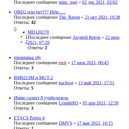
Последнее сообщение
mmc_user
«
02 дек 2021, 02:02
OBD2 или нет??? Help......
Последнее сообщение
The_Raven
«
21 окт 2021, 16:38
Ответы:
42
MD120270
1
Последнее сообщение
Андрей Керчь
«
22 июн
2
2021, 07:29
Ответы:
2
прошивка эбу
Последнее сообщение
mek
«
17 июн 2021, 00:45
Ответы:
3
BM9213M и MUT-2
Последнее сообщение
kachoor
«
13 май 2021, 17:51
Ответы:
5
Иммо галант 8 турбодизель
Последнее сообщение
Lesnik003
«
05 апр 2021, 12:59
Ответы:
3
ETACS Pajero 4
Последнее сообщение
DMVS
«
17 мар 2021, 16:15
Ответы:
2