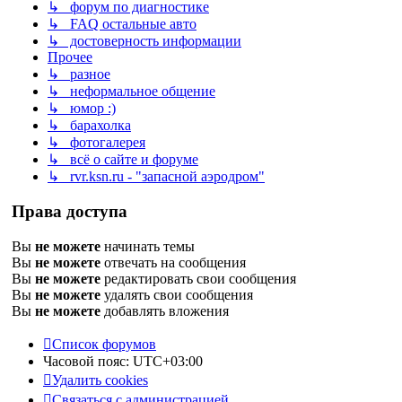
↳ форум по диагностике
↳ FAQ остальные авто
↳ достоверность информации
Прочее
↳ разное
↳ неформальное общение
↳ юмор :)
↳ барахолка
↳ фотогалерея
↳ всё о сайте и форуме
↳ rvr.ksn.ru - "запасной аэродром"
Права доступа
Вы
не можете
начинать темы
Вы
не можете
отвечать на сообщения
Вы
не можете
редактировать свои сообщения
Вы
не можете
удалять свои сообщения
Вы
не можете
добавлять вложения
Список форумов
Часовой пояс:
UTC+03:00
Удалить cookies
Связаться с администрацией