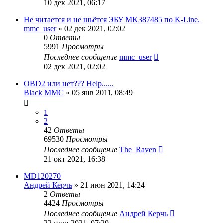
10 дек 2021, 06:17
Не читается и не шьётся ЭБУ MK387485 по K-Line.
mmc_user
»
02 дек 2021, 02:02
0
Ответы
5991
Просмотры
Последнее сообщение
mmc_user
02 дек 2021, 02:02
OBD2 или нет??? Help......
Black MMC
»
05 янв 2011, 08:49
1
2
42
Ответы
69530
Просмотры
Последнее сообщение
The_Raven
21 окт 2021, 16:38
MD120270
Андрей Керчь
»
21 июн 2021, 14:24
2
Ответы
4424
Просмотры
Последнее сообщение
Андрей Керчь
22 июн 2021, 07:29