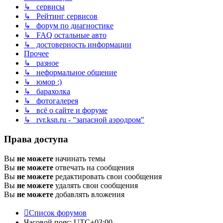
↳ сервисы
↳ Рейтинг сервисов
↳ форум по диагностике
↳ FAQ остальные авто
↳ достоверность информации
Прочее
↳ разное
↳ неформальное общение
↳ юмор :)
↳ барахолка
↳ фотогалерея
↳ всё о сайте и форуме
↳ rvr.ksn.ru - "запасной аэродром"
Права доступа
Вы
не можете
начинать темы
Вы
не можете
отвечать на сообщения
Вы
не можете
редактировать свои сообщения
Вы
не можете
удалять свои сообщения
Вы
не можете
добавлять вложения
Список форумов
Часовой пояс:
UTC+03:00