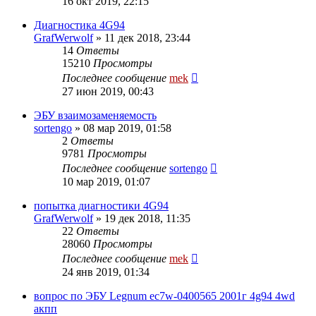
16 окт 2019, 22:15
Диагностика 4G94
GrafWerwolf
»
11 дек 2018, 23:44
14
Ответы
15210
Просмотры
Последнее сообщение
mek
27 июн 2019, 00:43
ЭБУ взаимозаменяемость
sortengo
»
08 мар 2019, 01:58
2
Ответы
9781
Просмотры
Последнее сообщение
sortengo
10 мар 2019, 01:07
попытка диагностики 4G94
GrafWerwolf
»
19 дек 2018, 11:35
22
Ответы
28060
Просмотры
Последнее сообщение
mek
24 янв 2019, 01:34
вопрос по ЭБУ Legnum ec7w-0400565 2001г 4g94 4wd
акпп