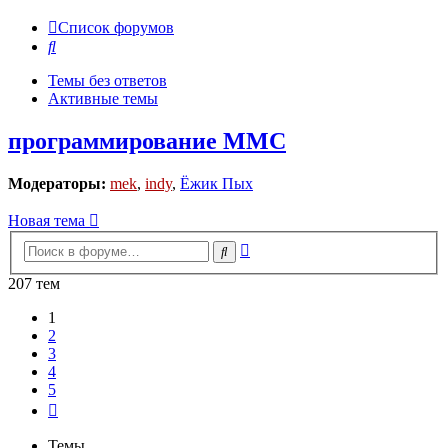
Список форумов
Поиск
Темы без ответов
Активные темы
программирование MMC
Модераторы:
mek
,
indy
,
Ёжик Пых
Новая тема
Расширенный
Поиск
поиск
207 тем
1
2
3
4
5
След.
Темы