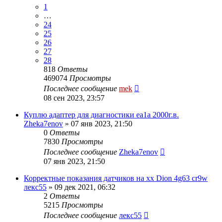
1
…
24
25
26
27
28
818
Ответы
469074
Просмотры
Последнее сообщение
mek
08 сен 2023, 23:57
Куплю адаптер для диагностики ea1a 2000г.в.
Zheka7enov
»
07 янв 2023, 21:50
0
Ответы
7830
Просмотры
Последнее сообщение
Zheka7enov
07 янв 2023, 21:50
Корректные показания датчиков на хх Dion 4g63 cr9w
лекс55
»
09 дек 2021, 06:32
2
Ответы
5215
Просмотры
Последнее сообщение
лекс55