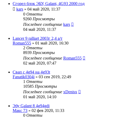
Сгорел блок ЭБУ, Galant, 4G93 2000 год
kars
»
04 май 2020, 11:37
0
Ответы
9260
Просмотры
Последнее сообщение
kars
04 май 2020, 11:37
Lancer 9 ralliart 2003г 2,4 а/т
Roman555
»
01 май 2020, 16:30
2
Ответы
8939
Просмотры
Последнее сообщение
Roman555
02 май 2020, 07:47
Свап с 4g94 на 4g93t
Fanatik0304i
»
03 сен 2019, 22:49
1
Ответы
10585
Просмотры
Последнее сообщение
xDenisx
01 май 2020, 14:10
Эбу Galant 8 4g94gdi
Макс 73
»
02 фев 2020, 11:33
0
Ответы