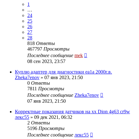
1
…
24
25
26
27
28
818
Ответы
467797
Просмотры
Последнее сообщение
mek
08 сен 2023, 23:57
Куплю адаптер для диагностики ea1a 2000г.в.
Zheka7enov
»
07 янв 2023, 21:50
0
Ответы
7811
Просмотры
Последнее сообщение
Zheka7enov
07 янв 2023, 21:50
Корректные показания датчиков на хх Dion 4g63 cr9w
лекс55
»
09 дек 2021, 06:32
2
Ответы
5196
Просмотры
Последнее сообщение
лекс55