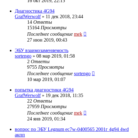
16 окт 2019, 22:15
Диагностика 4G94
GrafWerwolf
»
11 дек 2018, 23:44
14
Ответы
15164
Просмотры
Последнее сообщение
mek
27 июн 2019, 00:43
ЭБУ взаимозаменяемость
sortengo
»
08 мар 2019, 01:58
2
Ответы
9755
Просмотры
Последнее сообщение
sortengo
10 мар 2019, 01:07
попытка диагностики 4G94
GrafWerwolf
»
19 дек 2018, 11:35
22
Ответы
27959
Просмотры
Последнее сообщение
mek
24 янв 2019, 01:34
вопрос по ЭБУ Legnum ec7w-0400565 2001г 4g94 4wd
акпп