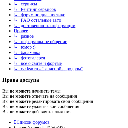
↳ сервисы
↳ Рейтинг сервисов
↳ форум по диагностике
↳ FAQ остальные авто
↳ достоверность информации
Прочее
↳ разное
↳ неформальное общение
↳ юмор :)
↳ барахолка
↳ фотогалерея
↳ всё о сайте и форуме
↳ rvr.ksn.ru - "запасной аэродром"
Права доступа
Вы
не можете
начинать темы
Вы
не можете
отвечать на сообщения
Вы
не можете
редактировать свои сообщения
Вы
не можете
удалять свои сообщения
Вы
не можете
добавлять вложения
Список форумов
Часовой пояс:
UTC+03:00