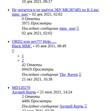
10 дек 2021, 06:17
Не читается и не шьётся ЭБУ MK387485 по K-Line.
mmc_user
»
02 дек 2021, 02:02
0
Ответы
5971
Просмотры
Последнее сообщение
mmc_user
02 дек 2021, 02:02
OBD2 или нет??? Help......
Black MMC
»
05 янв 2011, 08:49
1
2
42
Ответы
69419
Просмотры
Последнее сообщение
The_Raven
21 окт 2021, 16:38
MD120270
Андрей Керчь
»
21 июн 2021, 14:24
2
Ответы
4406
Просмотры
Последнее сообщение
Андрей Керчь
22 июн 2021, 07:29