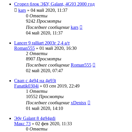
Сгорел блок ЭБУ, Galant, 4G93 2000 год
kars
»
04 май 2020, 11:37
0
Ответы
9242
Просмотры
Последнее сообщение
kars
04 май 2020, 11:37
Lancer 9 ralliart 2003г 2,4 а/т
Roman555
»
01 май 2020, 16:30
2
Ответы
8907
Просмотры
Последнее сообщение
Roman555
02 май 2020, 07:47
Свап с 4g94 на 4g93t
Fanatik0304i
»
03 сен 2019, 22:49
1
Ответы
10552
Просмотры
Последнее сообщение
xDenisx
01 май 2020, 14:10
Эбу Galant 8 4g94gdi
Макс 73
»
02 фев 2020, 11:33
0
Ответы