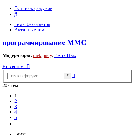
Список форумов
Поиск
Темы без ответов
Активные темы
программирование MMC
Модераторы:
mek
,
indy
,
Ёжик Пых
Новая тема
Расширенный
Поиск
поиск
207 тем
1
2
3
4
5
След.
Темы