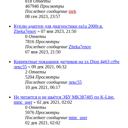
818
Ответы
467946
Просмотры
Последнее сообщение
mek
08 сен 2023, 23:57
Куплю адаптер для диагностики ea1a 2000г.в.
Zheka7enov
»
07 янв 2023, 21:50
0
Ответы
7816
Просмотры
Последнее сообщение
Zheka7enov
07 янв 2023, 21:50
Корректные показания датчиков на хх Dion 4g63 cr9w
лекс55
»
09 дек 2021, 06:32
2
Ответы
5204
Просмотры
Последнее сообщение
лекс55
10 дек 2021, 06:17
Не читается и не шьётся ЭБУ MK387485 по K-Line.
mmc_user
»
02 дек 2021, 02:02
0
Ответы
5976
Просмотры
Последнее сообщение
mmc_user
02 дек 2021, 02:02