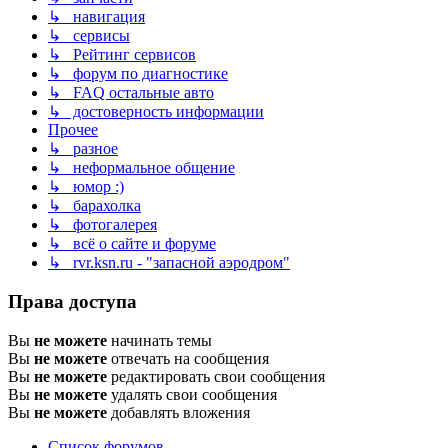
↳ навигация
↳ сервисы
↳ Рейтинг сервисов
↳ форум по диагностике
↳ FAQ остальные авто
↳ достоверность информации
Прочее
↳ разное
↳ неформальное общение
↳ юмор :)
↳ барахолка
↳ фотогалерея
↳ всё о сайте и форуме
↳ rvr.ksn.ru - "запасной аэродром"
Права доступа
Вы
не можете
начинать темы
Вы
не можете
отвечать на сообщения
Вы
не можете
редактировать свои сообщения
Вы
не можете
удалять свои сообщения
Вы
не можете
добавлять вложения
Список форумов