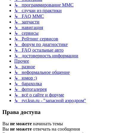
↳ программирование MMC
↳ случаи из практики
↳ FAQ MMC
↳ запчасти
↳ навигация
↳ сервисы
↳ Рейтинг сервисов
↳ форум по диагностике
↳ FAQ остальные авто
↳ достоверность информации
Прочее
↳ разное
↳ неформальное общение
↳ юмор :)
↳ барахолка
↳ фотогалерея
↳ всё о сайте и форуме
↳ rvr.ksn.ru - "запасной аэродром"
Права доступа
Вы
не можете
начинать темы
Вы
не можете
отвечать на сообщения