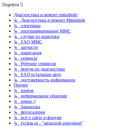
Перейти
Диагностика и ремонт mitsubishi
↳ Диагностика и ремонт Mitsubishi
↳ электрика
↳ программирование MMC
↳ случаи из практики
↳ FAQ MMC
↳ запчасти
↳ навигация
↳ сервисы
↳ Рейтинг сервисов
↳ форум по диагностике
↳ FAQ остальные авто
↳ достоверность информации
Прочее
↳ разное
↳ неформальное общение
↳ юмор :)
↳ барахолка
↳ фотогалерея
↳ всё о сайте и форуме
↳ rvr.ksn.ru - "запасной аэродром"