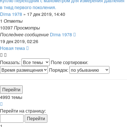
Куплю переходник с манометром для измерения давления
в тнвд первого поколения.
Dima 1978
»
17 дек 2019, 14:40
1
Ответы
10397
Просмотры
Последнее сообщение
Dima 1978
19 дек 2019, 02:26
Новая тема
Показать:
Поле сортировки:
Порядок:
4993 темы
Страница
1
Перейти на страницу:
из
100
1