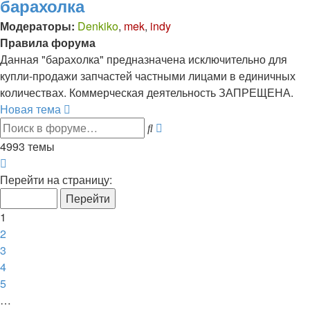
барахолка
Модераторы:
Denkiko
,
mek
,
indy
Правила форума
Данная "барахолка" предназначена исключительно для
купли-продажи запчастей частными лицами в единичных
количествах. Коммерческая деятельность ЗАПРЕЩЕНА.
Новая тема
Расширенный
Поиск
поиск
4993 темы
Страница
1
Перейти на страницу:
из
100
1
2
3
4
5
…