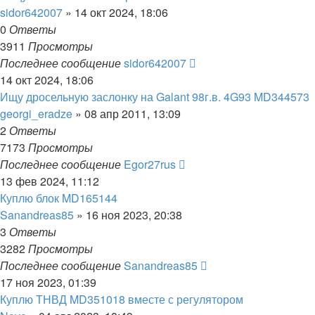
sidor642007
»
14 окт 2024, 18:06
0
Ответы
3911
Просмотры
Последнее сообщение
sidor642007
14 окт 2024, 18:06
Ищу дросельную заслонку на Galant 98г.в. 4G93 MD344573
georgi_eradze
»
08 апр 2011, 13:09
2
Ответы
7173
Просмотры
Последнее сообщение
Egor27rus
13 фев 2024, 11:12
Куплю блок MD165144
Sanandreas85
»
16 ноя 2023, 20:38
3
Ответы
3282
Просмотры
Последнее сообщение
Sanandreas85
17 ноя 2023, 01:39
Куплю ТНВД MD351018 вместе с регулятором