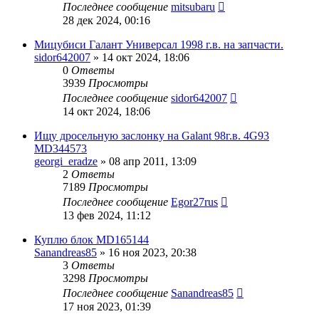
Последнее сообщение
mitsubaru
28 дек 2024, 00:16
Мицубиси Галант Универсал 1998 г.в. на запчасти.
sidor642007
»
14 окт 2024, 18:06
0
Ответы
3939
Просмотры
Последнее сообщение
sidor642007
14 окт 2024, 18:06
Ищу дросельную заслонку на Galant 98г.в. 4G93
MD344573
georgi_eradze
»
08 апр 2011, 13:09
2
Ответы
7189
Просмотры
Последнее сообщение
Egor27rus
13 фев 2024, 11:12
Куплю блок MD165144
Sanandreas85
»
16 ноя 2023, 20:38
3
Ответы
3298
Просмотры
Последнее сообщение
Sanandreas85
17 ноя 2023, 01:39