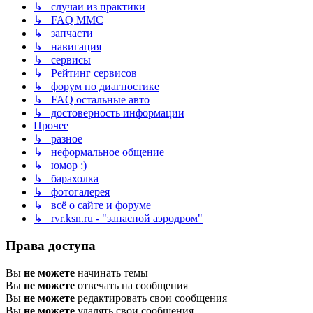
↳ случаи из практики
↳ FAQ MMC
↳ запчасти
↳ навигация
↳ сервисы
↳ Рейтинг сервисов
↳ форум по диагностике
↳ FAQ остальные авто
↳ достоверность информации
Прочее
↳ разное
↳ неформальное общение
↳ юмор :)
↳ барахолка
↳ фотогалерея
↳ всё о сайте и форуме
↳ rvr.ksn.ru - "запасной аэродром"
Права доступа
Вы
не можете
начинать темы
Вы
не можете
отвечать на сообщения
Вы
не можете
редактировать свои сообщения
Вы
не можете
удалять свои сообщения