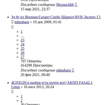
Последнее сообщение
Mozgachhh
15 мар 2021, 22:37
Зч бу из Японии:Галант,Спейс,Шариот,RVR,Эклипс Г1
mitsubaru
»
19 дек 2009, 01:41
1
…
23
24
25
26
27
797
Ответы
414298
Просмотры
Последнее сообщение
mitsubaru
20 фев 2021, 00:40
4G93GDI в разбор есть почти всё+АКПП F4A42-1
Letun
»
16 июл 2013, 20:24
1
2
30
Ответы