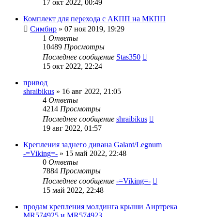
17 окт 2022, 00:49
Комплект для перехода с АКПП на МКПП
Симбир
»
07 ноя 2019, 19:29
1
Ответы
10489
Просмотры
Последнее сообщение
Stas350
15 окт 2022, 22:24
привод
shraibikus
»
16 авг 2022, 21:05
4
Ответы
4214
Просмотры
Последнее сообщение
shraibikus
19 авг 2022, 01:57
Крепления заднего дивана Galant/Legnum
-=Viking=-
»
15 май 2022, 22:48
0
Ответы
7884
Просмотры
Последнее сообщение
-=Viking=-
15 май 2022, 22:48
продам крепления молдинга крыши Аиртрека
MR574925 и MR574923