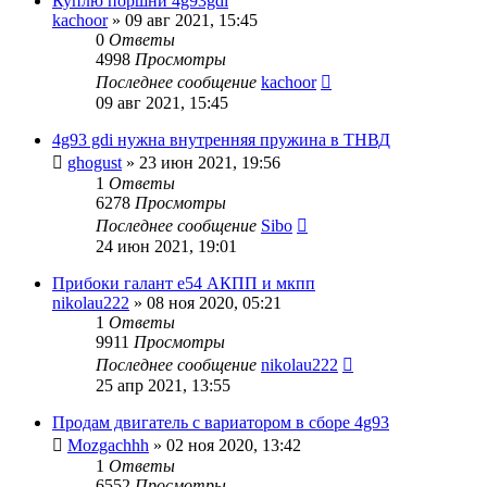
Куплю поршни 4g93gdi
kachoor
»
09 авг 2021, 15:45
0
Ответы
4998
Просмотры
Последнее сообщение
kachoor
09 авг 2021, 15:45
4g93 gdi нужна внутренняя пружина в ТНВД
ghogust
»
23 июн 2021, 19:56
1
Ответы
6278
Просмотры
Последнее сообщение
Sibo
24 июн 2021, 19:01
Прибоки галант е54 АКПП и мкпп
nikolau222
»
08 ноя 2020, 05:21
1
Ответы
9911
Просмотры
Последнее сообщение
nikolau222
25 апр 2021, 13:55
Продам двигатель с вариатором в сборе 4g93
Mozgachhh
»
02 ноя 2020, 13:42
1
Ответы
6552
Просмотры