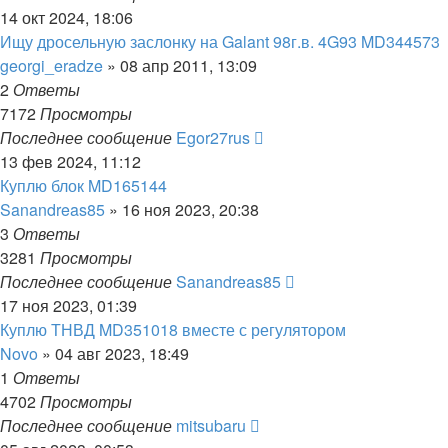
14 окт 2024, 18:06
Ищу дросельную заслонку на Galant 98г.в. 4G93 MD344573
georgi_eradze
»
08 апр 2011, 13:09
2
Ответы
7172
Просмотры
Последнее сообщение
Egor27rus
13 фев 2024, 11:12
Куплю блок MD165144
Sanandreas85
»
16 ноя 2023, 20:38
3
Ответы
3281
Просмотры
Последнее сообщение
Sanandreas85
17 ноя 2023, 01:39
Куплю ТНВД MD351018 вместе с регулятором
Novo
»
04 авг 2023, 18:49
1
Ответы
4702
Просмотры
Последнее сообщение
mitsubaru