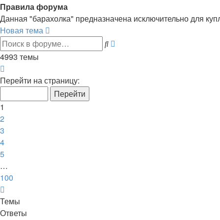
Правила форума
Данная "барахолка" предназначена исключительно для ку
Новая тема
Расширенный
Поиск
поиск
4993 темы
Страница
1
Перейти на страницу:
из
100
1
2
3
4
5
…
100
След.
Темы
Ответы