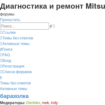
Диагностика и ремонт Mitsu
форумы
Пропустить
Расширенный
Поиск
поиск
Ссылки
Темы без ответов
Активные темы
Поиск
FAQ
Вход
Регистрация
Список форумов
Поиск
Темы без ответов
Активные темы
барахолка
Модераторы:
Denkiko
,
mek
,
indy