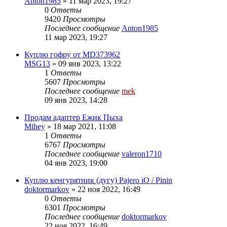
Anton1985
»
11 мар 2023, 19:27
0
Ответы
9420
Просмотры
Последнее сообщение
Anton1985
11 мар 2023, 19:27
Куплю гофру от MD373962
MSG13
»
09 янв 2023, 13:22
1
Ответы
5607
Просмотры
Последнее сообщение
mek
09 янв 2023, 14:28
Продам адаптер Ежик Пыха
Mihey
»
18 мар 2021, 11:08
1
Ответы
6767
Просмотры
Последнее сообщение
valeron1710
04 янв 2023, 19:00
Куплю кенгурятник (дугу) Pajero iO / Pinin
doktormarkov
»
22 ноя 2022, 16:49
0
Ответы
6301
Просмотры
Последнее сообщение
doktormarkov
22 ноя 2022, 16:49