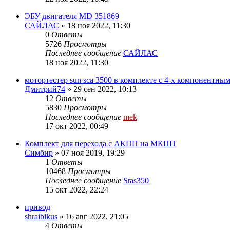
ЭБУ двигателя MD 351869
САЙЛАС
»
18 ноя 2022, 11:30
0
Ответы
5726
Просмотры
Последнее сообщение
САЙЛАС
18 ноя 2022, 11:30
мотортестер sun sca 3500 в комплекте с 4-х компонентны
Дмитрий74
»
29 сен 2022, 10:13
12
Ответы
5830
Просмотры
Последнее сообщение
mek
17 окт 2022, 00:49
Комплект для перехода с АКПП на МКПП
Симбир
»
07 ноя 2019, 19:29
1
Ответы
10468
Просмотры
Последнее сообщение
Stas350
15 окт 2022, 22:24
привод
shraibikus
»
16 авг 2022, 21:05
4
Ответы