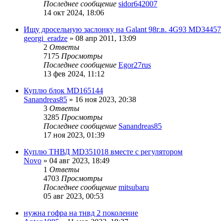
Последнее сообщение
sidor642007
14 окт 2024, 18:06
Ищу дросельную заслонку на Galant 98г.в. 4G93 MD3445
georgi_eradze
»
08 апр 2011, 13:09
2
Ответы
7175
Просмотры
Последнее сообщение
Egor27rus
13 фев 2024, 11:12
Куплю блок MD165144
Sanandreas85
»
16 ноя 2023, 20:38
3
Ответы
3285
Просмотры
Последнее сообщение
Sanandreas85
17 ноя 2023, 01:39
Куплю ТНВД MD351018 вместе с регулятором
Novo
»
04 авг 2023, 18:49
1
Ответы
4703
Просмотры
Последнее сообщение
mitsubaru
05 авг 2023, 00:53
нужна гофра на тнвд 2 поколение