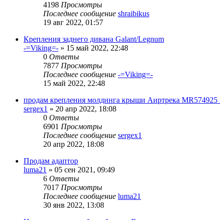
4198
Просмотры
Последнее сообщение
shraibikus
19 авг 2022, 01:57
Крепления заднего дивана Galant/Legnum
-=Viking=-
»
15 май 2022, 22:48
0
Ответы
7877
Просмотры
Последнее сообщение
-=Viking=-
15 май 2022, 22:48
продам крепления молдинга крыши Аиртрека MR574925
sergex1
»
20 апр 2022, 18:08
0
Ответы
6901
Просмотры
Последнее сообщение
sergex1
20 апр 2022, 18:08
Продам адаптор
luma21
»
05 сен 2021, 09:49
6
Ответы
7017
Просмотры
Последнее сообщение
luma21
30 янв 2022, 13:08