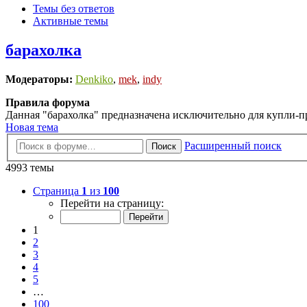
Темы без ответов
Активные темы
барахолка
Модераторы:
Denkiko
,
mek
,
indy
Правила форума
Данная "барахолка" предназначена исключительно для купли
Новая тема
Расширенный поиск
Поиск
4993 темы
Страница
1
из
100
Перейти на страницу:
1
2
3
4
5
…
100