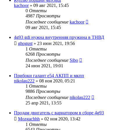
Куплю поршни 4g93gdi
kachoor
»
09 авг 2021, 15:45
0
Ответы
4987
Просмотры
Последнее сообщение
kachoor
09 авг 2021, 15:45
4g93 gdi нужна внутренняя пружина в ТНВД
ghogust
»
23 июн 2021, 19:56
1
Ответы
6268
Просмотры
Последнее сообщение
Sibo
24 июн 2021, 19:01
Прибоки галант е54 АКПП и мкпп
nikolau222
»
08 ноя 2020, 05:21
1
Ответы
9886
Просмотры
Последнее сообщение
nikolau222
25 апр 2021, 13:55
Продам двигатель с вариатором в сборе 4g93
Mozgachhh
»
02 ноя 2020, 13:42
1
Ответы
6543
Просмотры