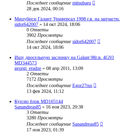
Последнее сообщение
mitsubaru
28 дек 2024, 00:16
Мицубиси Галант Универсал 1998 г.в. на запчасти.
sidor642007
»
14 окт 2024, 18:06
0
Ответы
3902
Просмотры
Последнее сообщение
sidor642007
14 окт 2024, 18:06
Ищу дросельную заслонку на Galant 98г.в. 4G93
MD344573
georgi_eradze
»
08 апр 2011, 13:09
2
Ответы
7172
Просмотры
Последнее сообщение
Egor27rus
13 фев 2024, 11:12
Куплю блок MD165144
Sanandreas85
»
16 ноя 2023, 20:38
3
Ответы
3280
Просмотры
Последнее сообщение
Sanandreas85
17 ноя 2023, 01:39