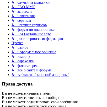
↳ случаи из практики
↳ FAQ MMC
↳ запчасти
↳ навигация
↳ сервисы
↳ Рейтинг сервисов
↳ форум по диагностике
↳ FAQ остальные авто
↳ достоверность информации
Прочее
↳ разное
↳ неформальное общение
↳ юмор :)
↳ барахолка
↳ фотогалерея
↳ всё о сайте и форуме
↳ rvr.ksn.ru - "запасной аэродром"
Права доступа
Вы
не можете
начинать темы
Вы
не можете
отвечать на сообщения
Вы
не можете
редактировать свои сообщения
Вы
не можете
удалять свои сообщения