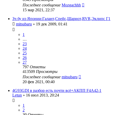
Последнее сообщение
Mozgachhh
15 мар 2021, 22:37
Зч бу из Японии:Галант,Спейс,Шариот,RVR,Эклипс Г1
mitsubaru
»
19 дек 2009, 01:41
1
…
23
24
25
26
27
797
Ответы
413509
Просмотры
Последнее сообщение
mitsubaru
20 фев 2021, 00:40
4G93GDI в разбор есть почти всё+АКПП F4A42-1
Letun
»
16 июл 2013, 20:24
1
2
30
Ответы