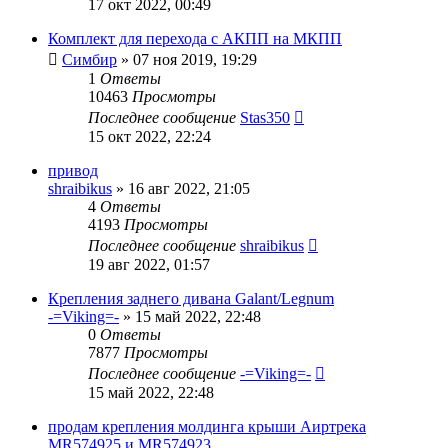
17 окт 2022, 00:49
Комплект для перехода с АКПП на МКПП
Симбир
»
07 ноя 2019, 19:29
1
Ответы
10463
Просмотры
Последнее сообщение
Stas350
15 окт 2022, 22:24
привод
shraibikus
»
16 авг 2022, 21:05
4
Ответы
4193
Просмотры
Последнее сообщение
shraibikus
19 авг 2022, 01:57
Крепления заднего дивана Galant/Legnum
-=Viking=-
»
15 май 2022, 22:48
0
Ответы
7877
Просмотры
Последнее сообщение
-=Viking=-
15 май 2022, 22:48
продам крепления молдинга крыши Аиртрека
MR574925 и MR574923