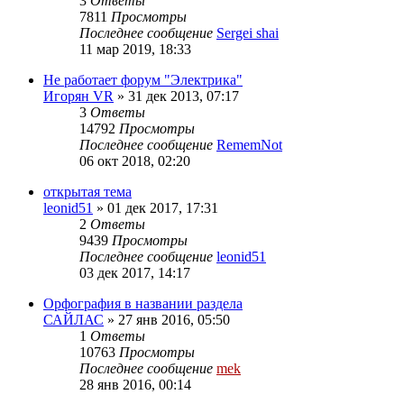
3
Ответы
7811
Просмотры
Последнее сообщение
Sergei shai
11 мар 2019, 18:33
Не работает форум "Электрика"
Игорян VR
»
31 дек 2013, 07:17
3
Ответы
14792
Просмотры
Последнее сообщение
RememNot
06 окт 2018, 02:20
открытая тема
leonid51
»
01 дек 2017, 17:31
2
Ответы
9439
Просмотры
Последнее сообщение
leonid51
03 дек 2017, 14:17
Орфография в названии раздела
САЙЛАС
»
27 янв 2016, 05:50
1
Ответы
10763
Просмотры
Последнее сообщение
mek
28 янв 2016, 00:14