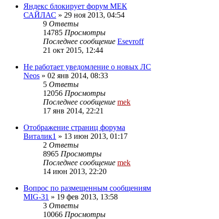
Яндекс блокирует форум МЕК
САЙЛАС
»
29 ноя 2013, 04:54
9
Ответы
14785
Просмотры
Последнее сообщение
Esevroff
21 окт 2015, 12:44
Не работает уведомление о новых ЛС
Neos
»
02 янв 2014, 08:33
5
Ответы
12056
Просмотры
Последнее сообщение
mek
17 янв 2014, 22:21
Отображение страниц форума
Виталик1
»
13 июн 2013, 01:17
2
Ответы
8965
Просмотры
Последнее сообщение
mek
14 июн 2013, 22:20
Вопрос по размещенным сообщениям
MIG-31
»
19 фев 2013, 13:58
3
Ответы
10066
Просмотры