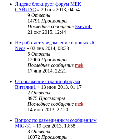
Яндекс блокирует форум МЕК
САЙЛАС
»
29 ноя 2013, 04:54
9
Ответы
14791
Просмотры
Последнее сообщение
Esevroff
21 окт 2015, 12:44
Не работает уведомление о новых ЛС
Neos
»
02 янв 2014, 08:33
5
Ответы
12066
Просмотры
Последнее сообщение
mek
17 янв 2014, 22:21
Отображение страниц форума
Виталик1
»
13 июн 2013, 01:17
2
Ответы
8975
Просмотры
Последнее сообщение
mek
14 июн 2013, 22:20
Вопрос по размещенным сообщениям
MIG-31
»
19 фев 2013, 13:58
3
Ответы
10072
Просмотры