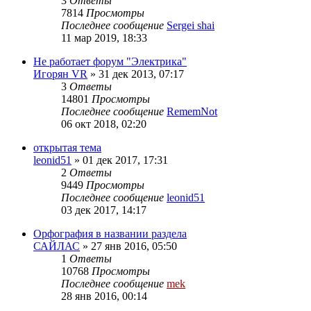
3
Ответы
7814
Просмотры
Последнее сообщение
Sergei shai
11 мар 2019, 18:33
Не работает форум "Электрика"
Игорян VR
»
31 дек 2013, 07:17
3
Ответы
14801
Просмотры
Последнее сообщение
RememNot
06 окт 2018, 02:20
открытая тема
leonid51
»
01 дек 2017, 17:31
2
Ответы
9449
Просмотры
Последнее сообщение
leonid51
03 дек 2017, 14:17
Орфография в названии раздела
САЙЛАС
»
27 янв 2016, 05:50
1
Ответы
10768
Просмотры
Последнее сообщение
mek
28 янв 2016, 00:14