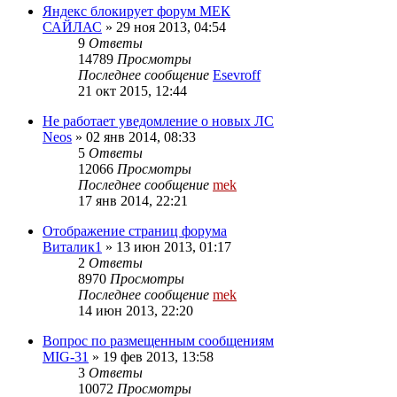
Яндекс блокирует форум МЕК
САЙЛАС
»
29 ноя 2013, 04:54
9
Ответы
14789
Просмотры
Последнее сообщение
Esevroff
21 окт 2015, 12:44
Не работает уведомление о новых ЛС
Neos
»
02 янв 2014, 08:33
5
Ответы
12066
Просмотры
Последнее сообщение
mek
17 янв 2014, 22:21
Отображение страниц форума
Виталик1
»
13 июн 2013, 01:17
2
Ответы
8970
Просмотры
Последнее сообщение
mek
14 июн 2013, 22:20
Вопрос по размещенным сообщениям
MIG-31
»
19 фев 2013, 13:58
3
Ответы
10072
Просмотры