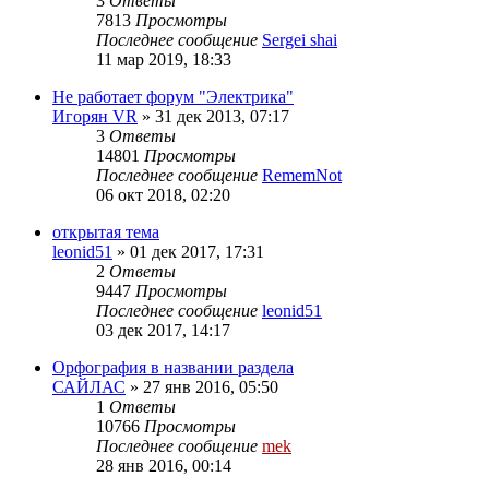
3
Ответы
7813
Просмотры
Последнее сообщение
Sergei shai
11 мар 2019, 18:33
Не работает форум "Электрика"
Игорян VR
»
31 дек 2013, 07:17
3
Ответы
14801
Просмотры
Последнее сообщение
RememNot
06 окт 2018, 02:20
открытая тема
leonid51
»
01 дек 2017, 17:31
2
Ответы
9447
Просмотры
Последнее сообщение
leonid51
03 дек 2017, 14:17
Орфография в названии раздела
САЙЛАС
»
27 янв 2016, 05:50
1
Ответы
10766
Просмотры
Последнее сообщение
mek
28 янв 2016, 00:14