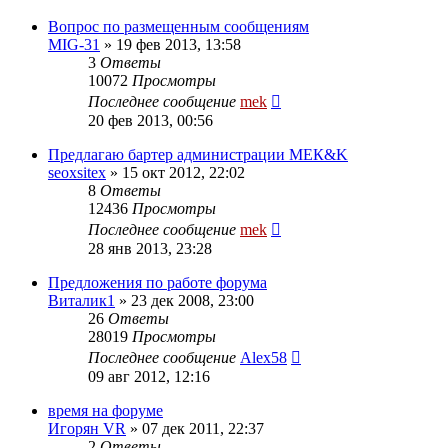
Вопрос по размещенным сообщениям
MIG-31
»
19 фев 2013, 13:58
3
Ответы
10072
Просмотры
Последнее сообщение
mek
20 фев 2013, 00:56
Предлагаю бартер администрации МЕК&K
seoxsitex
»
15 окт 2012, 22:02
8
Ответы
12436
Просмотры
Последнее сообщение
mek
28 янв 2013, 23:28
Предложения по работе форума
Виталик1
»
23 дек 2008, 23:00
26
Ответы
28019
Просмотры
Последнее сообщение
Alex58
09 авг 2012, 12:16
время на форуме
Игорян VR
»
07 дек 2011, 22:37
2
Ответы