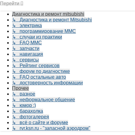
Перейти
Диагностика и ремонт mitsubishi
↳ Диагностика и ремонт Mitsubishi
↳ электрика
↳ программирование MMC
↳ случаи из практики
↳ FAQ MMC
↳ запчасти
↳ навигация
↳ сервисы
↳ Рейтинг сервисов
↳ форум по диагностике
↳ FAQ остальные авто
↳ достоверность информации
Прочее
↳ разное
↳ неформальное общение
↳ юмор :)
↳ барахолка
↳ фотогалерея
↳ всё о сайте и форуме
↳ rvr.ksn.ru - "запасной аэродром"