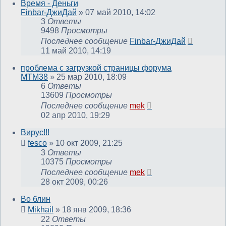
Время - Деньги
Finbar-ДжиДай
»
07 май 2010, 14:02
3
Ответы
9498
Просмотры
Последнее сообщение
Finbar-ДжиДай
11 май 2010, 14:19
проблема с загрузкой страницы форума
MTM38
»
25 мар 2010, 18:09
6
Ответы
13609
Просмотры
Последнее сообщение
mek
02 апр 2010, 19:29
Вирус!!!
fesco
»
10 окт 2009, 21:25
3
Ответы
10375
Просмотры
Последнее сообщение
mek
28 окт 2009, 00:26
Во блин
Mikhail
»
18 янв 2009, 18:36
22
Ответы