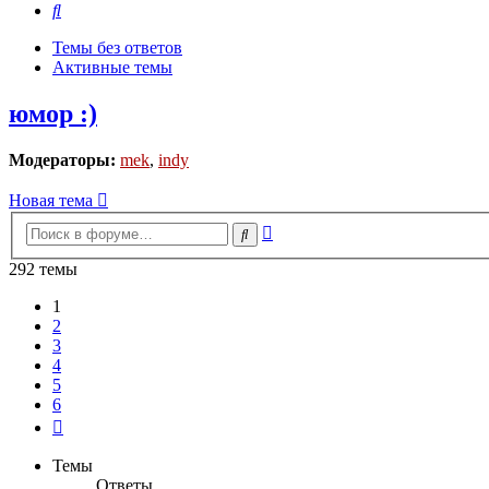
Поиск
Темы без ответов
Активные темы
юмор :)
Модераторы:
mek
,
indy
Новая тема
Расширенный
Поиск
поиск
292 темы
1
2
3
4
5
6
След.
Темы
Ответы