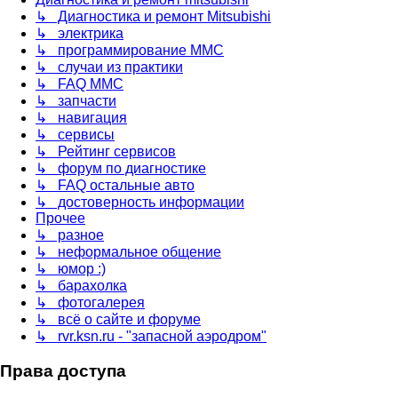
↳ Диагностика и ремонт Mitsubishi
↳ электрика
↳ программирование MMC
↳ случаи из практики
↳ FAQ MMC
↳ запчасти
↳ навигация
↳ сервисы
↳ Рейтинг сервисов
↳ форум по диагностике
↳ FAQ остальные авто
↳ достоверность информации
Прочее
↳ разное
↳ неформальное общение
↳ юмор :)
↳ барахолка
↳ фотогалерея
↳ всё о сайте и форуме
↳ rvr.ksn.ru - "запасной аэродром"
Права доступа