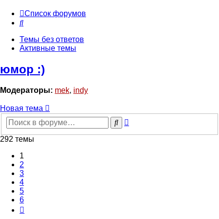
Список форумов
Поиск
Темы без ответов
Активные темы
юмор :)
Модераторы:
mek
,
indy
Новая тема
Расширенный
Поиск
поиск
292 темы
1
2
3
4
5
6
След.