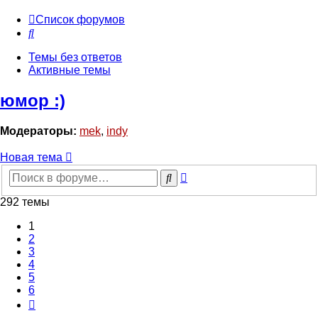
Список форумов
Поиск
Темы без ответов
Активные темы
юмор :)
Модераторы:
mek
,
indy
Новая тема
Расширенный
Поиск
поиск
292 темы
1
2
3
4
5
6
След.