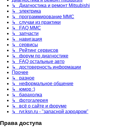
↳ Диагностика и ремонт Mitsubishi
↳ электрика
↳ программирование MMC
↳ случаи из практики
↳ FAQ MMC
↳ запчасти
↳ навигация
↳ сервисы
↳ Рейтинг сервисов
↳ форум по диагностике
↳ FAQ остальные авто
↳ достоверность информации
Прочее
↳ разное
↳ неформальное общение
↳ юмор :)
↳ барахолка
↳ фотогалерея
↳ всё о сайте и форуме
↳ rvr.ksn.ru - "запасной аэродром"
Права доступа