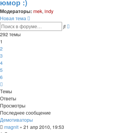
юмор :)
Модераторы:
mek
,
indy
Новая тема
Расширенный
Поиск
поиск
292 темы
1
2
3
4
5
6
След.
Темы
Ответы
Просмотры
Последнее сообщение
Демотиваторы
magnit
»
21 апр 2010, 19:53