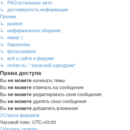
↳ FAQ остальные авто
↳ достоверность информации
Прочее
↳ разное
↳ неформальное общение
↳ юмор :)
↳ барахолка
↳ фотогалерея
↳ всё о сайте и форуме
↳ rvr.ksn.ru - "запасной аэродром"
Права доступа
Вы
не можете
начинать темы
Вы
не можете
отвечать на сообщения
Вы
не можете
редактировать свои сообщения
Вы
не можете
удалять свои сообщения
Вы
не можете
добавлять вложения
Список форумов
Часовой пояс:
UTC+03:00
Удалить cookies