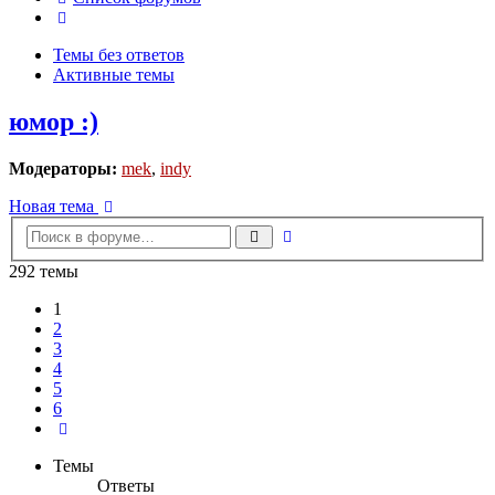
Поиск
Темы без ответов
Активные темы
юмор :)
Модераторы:
mek
,
indy
Новая тема
Расширенный
Поиск
поиск
292 темы
1
2
3
4
5
6
След.
Темы
Ответы