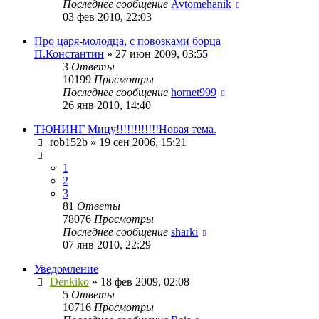
Последнее сообщение
Avtomehanik
03 фев 2010, 22:03
Про царя-молодца, с повозками борца
П.Константин
»
27 июн 2009, 03:55
3
Ответы
10199
Просмотры
Последнее сообщение
hornet999
26 янв 2010, 14:40
ТЮНИНГ Мицу!!!!!!!!!!!!Новая тема.
rob152b
»
19 сен 2006, 15:21
1
2
3
81
Ответы
78076
Просмотры
Последнее сообщение
sharki
07 янв 2010, 22:29
Уведомление
Denkiko
»
18 фев 2009, 02:08
5
Ответы
10716
Просмотры