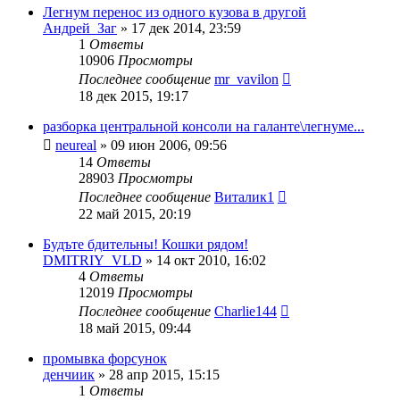
Легнум перенос из одного кузова в другой
Андрей_Заг
»
17 дек 2014, 23:59
1
Ответы
10906
Просмотры
Последнее сообщение
mr_vavilon
18 дек 2015, 19:17
разборка центральной консоли на галанте\легнуме...
neureal
»
09 июн 2006, 09:56
14
Ответы
28903
Просмотры
Последнее сообщение
Виталик1
22 май 2015, 20:19
Будъте бдительны! Кошки рядом!
DMITRIY_VLD
»
14 окт 2010, 16:02
4
Ответы
12019
Просмотры
Последнее сообщение
Charlie144
18 май 2015, 09:44
промывка форсунок
денчиик
»
28 апр 2015, 15:15
1
Ответы