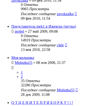
zavokzalka
»
09 фев 2010, 11:54
0
Ответы
9965
Просмотры
Последнее сообщение
zavokzalka
09 фев 2010, 11:54
Представитель mek1 в Ижевске (шутка)
probel
»
27 май 2009, 09:08
9
Ответы
14919
Просмотры
Последнее сообщение
cikle
13 янв 2010, 22:58
Моя малышка
Mishutka55
»
08 ноя 2008, 21:37
1
2
35
Ответы
32280
Просмотры
Последнее сообщение
Mishutka55
28 дек 2009, 11:08
О Т Ц Е Н И Т Е П Р И Б О Р К У ! ! !