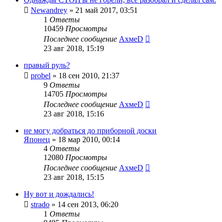
Newandrey
»
21 май 2017, 03:51
1
Ответы
10459
Просмотры
Последнее сообщение
АхмеD
23 авг 2018, 15:19
правый руль?
probel
»
18 сен 2010, 21:37
9
Ответы
14705
Просмотры
Последнее сообщение
АхмеD
23 авг 2018, 15:16
не могу добраться до приборной доски
Японец
»
18 мар 2010, 00:14
4
Ответы
12080
Просмотры
Последнее сообщение
АхмеD
23 авг 2018, 15:15
Ну вот и дождались!
strado
»
14 сен 2013, 06:20
1
Ответы