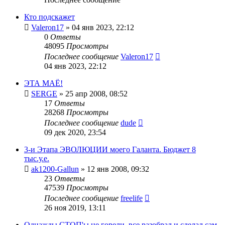
Кто подскажет
Valeron17
»
04 янв 2023, 22:12
0
Ответы
48095
Просмотры
Последнее сообщение
Valeron17
04 янв 2023, 22:12
ЭТА МАЁ!
SERGE
»
25 апр 2008, 08:52
17
Ответы
28268
Просмотры
Последнее сообщение
dude
09 дек 2020, 23:54
3-и Этапа ЭВОЛЮЦИИ моего Галанта. Бюджет 8
тыс.у.е.
ak1200-Gallun
»
12 янв 2008, 09:32
23
Ответы
47539
Просмотры
Последнее сообщение
freelife
26 ноя 2019, 13:11
Однажды СТОП'ы не горели, все разобрал и сделал сам.