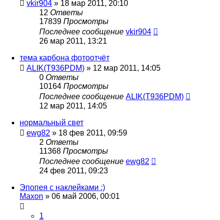
vkir904
»
18 мар 2011, 20:10
12
Ответы
17839
Просмотры
Последнее сообщение
vkir904
26 мар 2011, 13:21
тема карбона фотоотчёт
ALIK(T936PDM)
»
12 мар 2011, 14:05
0
Ответы
10164
Просмотры
Последнее сообщение
ALIK(T936PDM)
12 мар 2011, 14:05
нормальный свет
ewg82
»
18 фев 2011, 09:59
2
Ответы
11368
Просмотры
Последнее сообщение
ewg82
24 фев 2011, 09:23
Эпопея с наклейками :)
Maxon
»
06 май 2006, 00:01
1