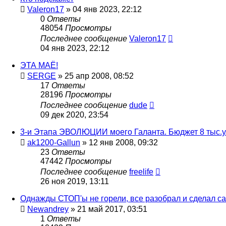
Valeron17
»
04 янв 2023, 22:12
0
Ответы
48054
Просмотры
Последнее сообщение
Valeron17
04 янв 2023, 22:12
ЭТА МАЁ!
SERGE
»
25 апр 2008, 08:52
17
Ответы
28196
Просмотры
Последнее сообщение
dude
09 дек 2020, 23:54
3-и Этапа ЭВОЛЮЦИИ моего Галанта. Бюджет 8 тыс.у.
ak1200-Gallun
»
12 янв 2008, 09:32
23
Ответы
47442
Просмотры
Последнее сообщение
freelife
26 ноя 2019, 13:11
Однажды СТОП'ы не горели, все разобрал и сделал са
Newandrey
»
21 май 2017, 03:51
1
Ответы