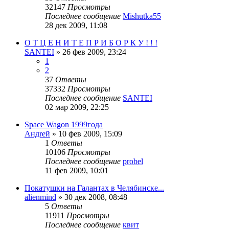
32147
Просмотры
Последнее сообщение
Mishutka55
28 дек 2009, 11:08
О Т Ц Е Н И Т Е П Р И Б О Р К У ! ! !
SANTEI
»
26 фев 2009, 23:24
1
2
37
Ответы
37332
Просмотры
Последнее сообщение
SANTEI
02 мар 2009, 22:25
Space Wagon 1999года
Андrей
»
10 фев 2009, 15:09
1
Ответы
10106
Просмотры
Последнее сообщение
probel
11 фев 2009, 10:01
Покатушки на Галантах в Челябинске...
alienmind
»
30 дек 2008, 08:48
5
Ответы
11911
Просмотры
Последнее сообщение
квит