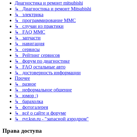
Диагностика и ремонт mitsubishi
↳ Диагностика и ремонт Mitsubishi
↳ электрика
↳ программирование MMC
↳ случаи из практики
↳ FAQ MMC
↳ запчасти
↳ навигация
↳ сервисы
↳ Рейтинг сервисов
↳ форум по диагностике
↳ FAQ остальные авто
↳ достоверность информации
Прочее
↳ разное
↳ неформальное общение
↳ юмор :)
↳ барахолка
↳ фотогалерея
↳ всё о сайте и форуме
↳ rvr.ksn.ru - "запасной аэродром"
Права доступа