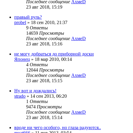
Последнее сообщение
АхмеD
23 авг 2018, 15:19
правый руль?
probel
»
18 сен 2010, 21:37
9
Ответы
14659
Просмотры
Последнее сообщение
АхмеD
23 авг 2018, 15:16
не могу добраться до приборной доски
Японец
»
18 мар 2010, 00:14
4
Ответы
12044
Просмотры
Последнее сообщение
АхмеD
23 авг 2018, 15:15
Ну вот и дождались!
strado
»
14 сен 2013, 06:20
1
Ответы
9474
Просмотры
Последнее сообщение
АхмеD
23 авг 2018, 15:14
вроде ни чего особого, но глаза радуются..
meat666
»
11 янв 2013, 03:54