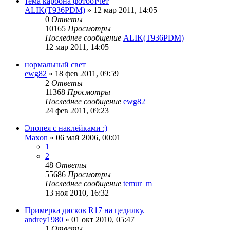
тема карбона фотоотчёт
ALIK(T936PDM)
»
12 мар 2011, 14:05
0
Ответы
10165
Просмотры
Последнее сообщение
ALIK(T936PDM)
12 мар 2011, 14:05
нормальный свет
ewg82
»
18 фев 2011, 09:59
2
Ответы
11368
Просмотры
Последнее сообщение
ewg82
24 фев 2011, 09:23
Эпопея с наклейками :)
Maxon
»
06 май 2006, 00:01
1
2
48
Ответы
55686
Просмотры
Последнее сообщение
temur_m
13 ноя 2010, 16:32
Примерка дисков R17 на цедилку.
andrey1980
»
01 окт 2010, 05:47
1
Ответы