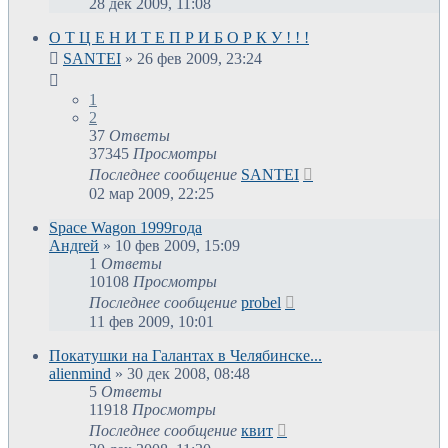
28 дек 2009, 11:08
О Т Ц Е Н И Т Е П Р И Б О Р К У ! ! !
SANTEI
»
26 фев 2009, 23:24
1
2
37
Ответы
37345
Просмотры
Последнее сообщение
SANTEI
02 мар 2009, 22:25
Space Wagon 1999года
Андrей
»
10 фев 2009, 15:09
1
Ответы
10108
Просмотры
Последнее сообщение
probel
11 фев 2009, 10:01
Покатушки на Галантах в Челябинске...
alienmind
»
30 дек 2008, 08:48
5
Ответы
11918
Просмотры
Последнее сообщение
квит