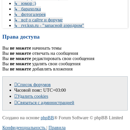
↳ юмор :)
↳ барахолка
↳ фотогалерея
↳ всё о сайте и форуме
↳ rvr.ksn.ru - "запасной аэродром"
Права доступа
Вы
не можете
начинать темы
Вы
не можете
отвечать на сообщения
Вы
не можете
редактировать свои сообщения
Вы
не можете
удалять свои сообщения
Вы
не можете
добавлять вложения
Список форумов
Часовой пояс:
UTC+03:00
Удалить cookies
Связаться с администрацией
Создано на основе
phpBB
® Forum Software © phpBB Limited
Конфиденциальность
|
Правила