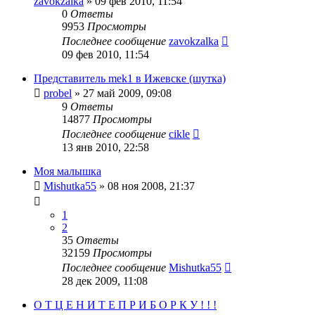
zavokzalka
»
09 фев 2010, 11:54
0
Ответы
9953
Просмотры
Последнее сообщение
zavokzalka
09 фев 2010, 11:54
Представитель mek1 в Ижевске (шутка)
probel
»
27 май 2009, 09:08
9
Ответы
14877
Просмотры
Последнее сообщение
cikle
13 янв 2010, 22:58
Моя малышка
Mishutka55
»
08 ноя 2008, 21:37
1
2
35
Ответы
32159
Просмотры
Последнее сообщение
Mishutka55
28 дек 2009, 11:08
О Т Ц Е Н И Т Е П Р И Б О Р К У ! ! !