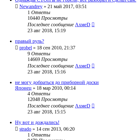
Newandrey
»
21 май 2017, 03:51
1
Ответы
10440
Просмотры
Последнее сообщение
АхмеD
23 авг 2018, 15:19
правый руль?
probel
»
18 сен 2010, 21:37
9
Ответы
14669
Просмотры
Последнее сообщение
АхмеD
23 авг 2018, 15:16
не могу добраться до приборной доски
Японец
»
18 мар 2010, 00:14
4
Ответы
12048
Просмотры
Последнее сообщение
АхмеD
23 авг 2018, 15:15
Ну вот и дождались!
strado
»
14 сен 2013, 06:20
1
Ответы