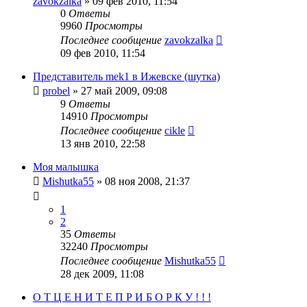
zavokzalka
»
09 фев 2010, 11:54
0
Ответы
9960
Просмотры
Последнее сообщение
zavokzalka
09 фев 2010, 11:54
Представитель mek1 в Ижевске (шутка)
probel
»
27 май 2009, 09:08
9
Ответы
14910
Просмотры
Последнее сообщение
cikle
13 янв 2010, 22:58
Моя малышка
Mishutka55
»
08 ноя 2008, 21:37
1
2
35
Ответы
32240
Просмотры
Последнее сообщение
Mishutka55
28 дек 2009, 11:08
О Т Ц Е Н И Т Е П Р И Б О Р К У ! ! !