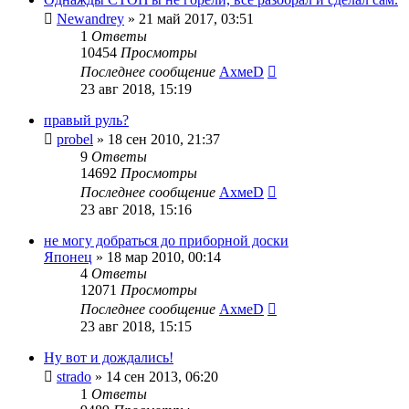
Newandrey
»
21 май 2017, 03:51
1
Ответы
10454
Просмотры
Последнее сообщение
АхмеD
23 авг 2018, 15:19
правый руль?
probel
»
18 сен 2010, 21:37
9
Ответы
14692
Просмотры
Последнее сообщение
АхмеD
23 авг 2018, 15:16
не могу добраться до приборной доски
Японец
»
18 мар 2010, 00:14
4
Ответы
12071
Просмотры
Последнее сообщение
АхмеD
23 авг 2018, 15:15
Ну вот и дождались!
strado
»
14 сен 2013, 06:20
1
Ответы