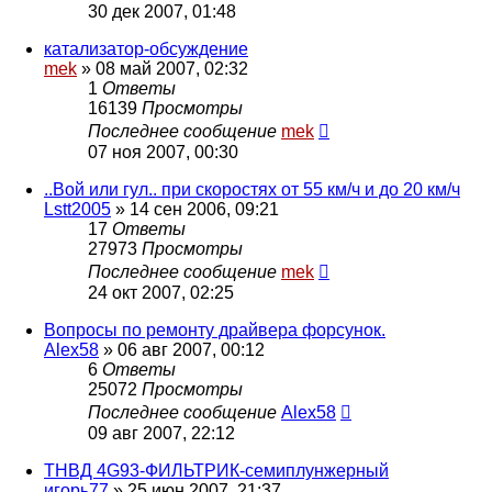
30 дек 2007, 01:48
катализатор-обсуждение
mek
»
08 май 2007, 02:32
1
Ответы
16139
Просмотры
Последнее сообщение
mek
07 ноя 2007, 00:30
..Вой или гул.. при скоростях от 55 км/ч и до 20 км/ч
Lstt2005
»
14 сен 2006, 09:21
17
Ответы
27973
Просмотры
Последнее сообщение
mek
24 окт 2007, 02:25
Вопросы по ремонту драйвера форсунок.
Alex58
»
06 авг 2007, 00:12
6
Ответы
25072
Просмотры
Последнее сообщение
Alex58
09 авг 2007, 22:12
ТНВД 4G93-ФИЛЬТРИК-семиплунжерный
игорь77
»
25 июн 2007, 21:37