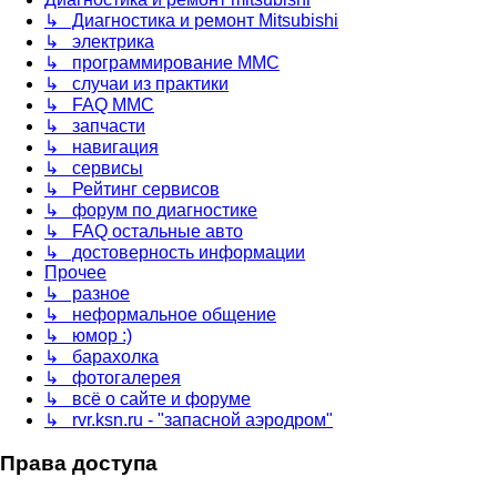
↳ Диагностика и ремонт Mitsubishi
↳ электрика
↳ программирование MMC
↳ случаи из практики
↳ FAQ MMC
↳ запчасти
↳ навигация
↳ сервисы
↳ Рейтинг сервисов
↳ форум по диагностике
↳ FAQ остальные авто
↳ достоверность информации
Прочее
↳ разное
↳ неформальное общение
↳ юмор :)
↳ барахолка
↳ фотогалерея
↳ всё о сайте и форуме
↳ rvr.ksn.ru - "запасной аэродром"
Права доступа