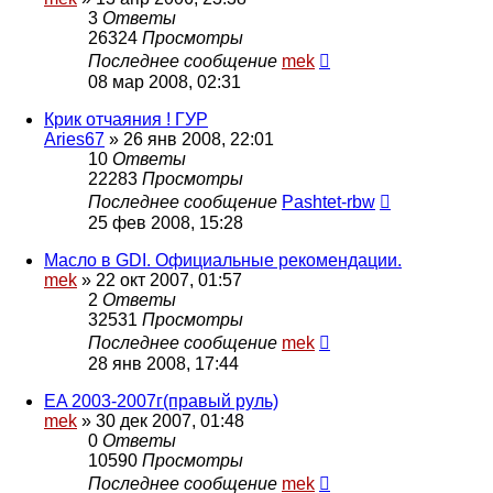
3
Ответы
26324
Просмотры
Последнее сообщение
mek
08 мар 2008, 02:31
Крик отчаяния ! ГУР
Aries67
»
26 янв 2008, 22:01
10
Ответы
22283
Просмотры
Последнее сообщение
Pashtet-rbw
25 фев 2008, 15:28
Масло в GDI. Официальные рекомендации.
mek
»
22 окт 2007, 01:57
2
Ответы
32531
Просмотры
Последнее сообщение
mek
28 янв 2008, 17:44
EA 2003-2007г(правый руль)
mek
»
30 дек 2007, 01:48
0
Ответы
10590
Просмотры
Последнее сообщение
mek