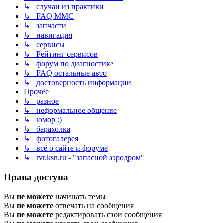
↳ случаи из практики
↳ FAQ MMC
↳ запчасти
↳ навигация
↳ сервисы
↳ Рейтинг сервисов
↳ форум по диагностике
↳ FAQ остальные авто
↳ достоверность информации
Прочее
↳ разное
↳ неформальное общение
↳ юмор :)
↳ барахолка
↳ фотогалерея
↳ всё о сайте и форуме
↳ rvr.ksn.ru - "запасной аэродром"
Права доступа
Вы
не можете
начинать темы
Вы
не можете
отвечать на сообщения
Вы
не можете
редактировать свои сообщения