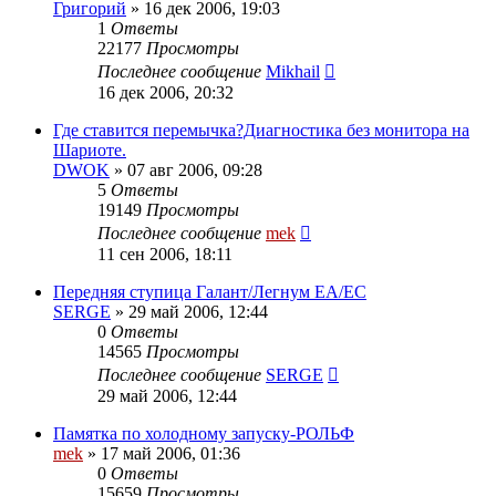
Григорий
»
16 дек 2006, 19:03
1
Ответы
22177
Просмотры
Последнее сообщение
Mikhail
16 дек 2006, 20:32
Где ставится перемычка?Диагностика без монитора на
Шариоте.
DWOK
»
07 авг 2006, 09:28
5
Ответы
19149
Просмотры
Последнее сообщение
mek
11 сен 2006, 18:11
Передняя ступица Галант/Легнум ЕА/ЕС
SERGE
»
29 май 2006, 12:44
0
Ответы
14565
Просмотры
Последнее сообщение
SERGE
29 май 2006, 12:44
Памятка по холодному запуску-РОЛЬФ
mek
»
17 май 2006, 01:36
0
Ответы
15659
Просмотры