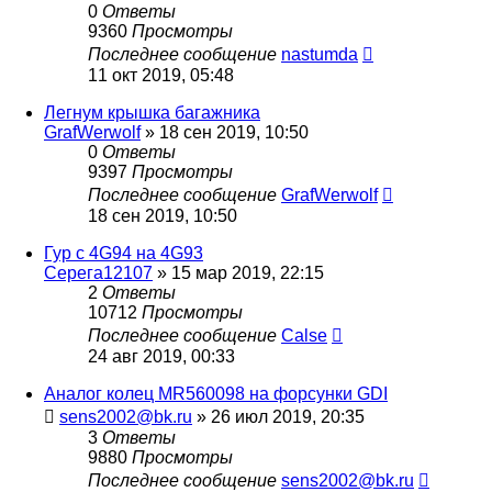
0
Ответы
9360
Просмотры
Последнее сообщение
nastumda
11 окт 2019, 05:48
Легнум крышка багажника
GrafWerwolf
»
18 сен 2019, 10:50
0
Ответы
9397
Просмотры
Последнее сообщение
GrafWerwolf
18 сен 2019, 10:50
Гур с 4G94 на 4G93
Cерега12107
»
15 мар 2019, 22:15
2
Ответы
10712
Просмотры
Последнее сообщение
Calse
24 авг 2019, 00:33
Аналог колец MR560098 на форсунки GDI
sens2002@bk.ru
»
26 июл 2019, 20:35
3
Ответы
9880
Просмотры
Последнее сообщение
sens2002@bk.ru