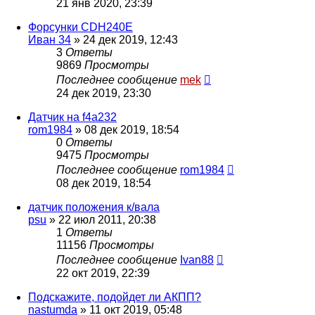
21 янв 2020, 23:39
Форсунки CDH240E
Иван 34
»
24 дек 2019, 12:43
3
Ответы
9869
Просмотры
Последнее сообщение
mek
24 дек 2019, 23:30
Датчик на f4a232
rom1984
»
08 дек 2019, 18:54
0
Ответы
9475
Просмотры
Последнее сообщение
rom1984
08 дек 2019, 18:54
датчик положения к/вала
psu
»
22 июл 2011, 20:38
1
Ответы
11156
Просмотры
Последнее сообщение
Ivan88
22 окт 2019, 22:39
Подскажите, подойдет ли АКПП?
nastumda
»
11 окт 2019, 05:48