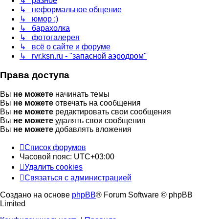
↳ разное
↳ неформальное общение
↳ юмор :)
↳ барахолка
↳ фотогалерея
↳ всё о сайте и форуме
↳ rvr.ksn.ru - "запасной аэродром"
Права доступа
Вы
не можете
начинать темы
Вы
не можете
отвечать на сообщения
Вы
не можете
редактировать свои сообщения
Вы
не можете
удалять свои сообщения
Вы
не можете
добавлять вложения
Список форумов
Часовой пояс:
UTC+03:00
Удалить cookies
Связаться с администрацией
Создано на основе
phpBB
® Forum Software © phpBB
Limited