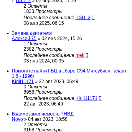
BSB_2
»
02 апр 2025, 11:10
2
Ответы
1833
Просмотры
Последнее сообщение
BSB_2
08 апр 2025, 06:15
Замена двигателя
Алексей 75
»
02 янв 2024, 15:26
1
Ответы
2382
Просмотры
Последнее сообщение
mek
03 янв 2024, 00:35
Помогите найти ГБЦ в сборе G94 Митсубиси Галант
1,8 - 1996г
Kirill11171
»
22 авг 2023, 06:49
0
Ответы
8958
Просмотры
Последнее сообщение
Kirill11171
22 авг 2023, 06:49
Взаимозаменяемость ТНВД
Novo
»
04 авг 2023, 18:58
2
Ответы
3168
Просмотры