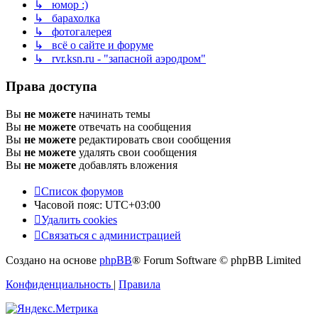
↳ юмор :)
↳ барахолка
↳ фотогалерея
↳ всё о сайте и форуме
↳ rvr.ksn.ru - "запасной аэродром"
Права доступа
Вы
не можете
начинать темы
Вы
не можете
отвечать на сообщения
Вы
не можете
редактировать свои сообщения
Вы
не можете
удалять свои сообщения
Вы
не можете
добавлять вложения
Список форумов
Часовой пояс:
UTC+03:00
Удалить cookies
Связаться с администрацией
Создано на основе
phpBB
® Forum Software © phpBB Limited
Конфиденциальность
|
Правила