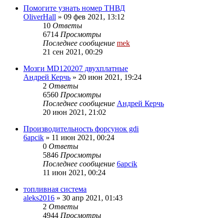
Помогите узнать номер ТНВД
OliverHall
»
09 фев 2021, 13:12
10
Ответы
6714
Просмотры
Последнее сообщение
mek
21 сен 2021, 00:29
Мозги MD120207 двухплатные
Андрей Керчь
»
20 июн 2021, 19:24
2
Ответы
6560
Просмотры
Последнее сообщение
Андрей Керчь
20 июн 2021, 21:02
Производительность форсунок gdi
6apcik
»
11 июн 2021, 00:24
0
Ответы
5846
Просмотры
Последнее сообщение
6apcik
11 июн 2021, 00:24
топливная система
aleks2016
»
30 апр 2021, 01:43
2
Ответы
4944
Просмотры