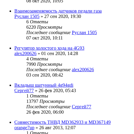
08 окт 2020, 10:05
Взаимозаменяемость датчиков педали газа
Руслан 1505
»
27 сен 2020, 19:30
6
Ответы
6220
Просмотры
Последнее сообщение
Руслан 1505
07 окт 2020, 10:11
Регулятор холостого хода на 4G93
alex200626
»
01 сен 2020, 14:28
4
Ответы
7990
Просмотры
Последнее сообщение
alex200626
03 сен 2020, 08:42
Вкладыш шатунный 4g94gdi
Сергей77
»
26 фев 2020, 05:43
1
Ответы
13797
Просмотры
Последнее сообщение
Сергей77
26 фев 2020, 06:00
Совместимость ТНВД MD362933 и MD367149
orange7up
»
26 авг 2013, 12:07
1
Ответы