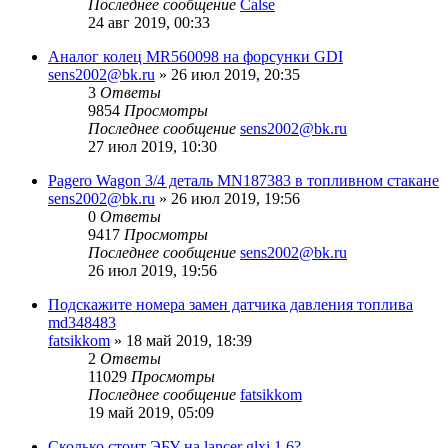
Последнее сообщение
Calse
24 авг 2019, 00:33
Аналог колец MR560098 на форсунки GDI
sens2002@bk.ru
»
26 июл 2019, 20:35
3
Ответы
9854
Просмотры
Последнее сообщение
sens2002@bk.ru
27 июл 2019, 10:30
Pagero Wagon 3/4 деталь MN187383 в топливном стакане
sens2002@bk.ru
»
26 июл 2019, 19:56
0
Ответы
9417
Просмотры
Последнее сообщение
sens2002@bk.ru
26 июл 2019, 19:56
Подскажите номера замен датчика давления топлива
md348483
fatsikkom
»
18 май 2019, 18:39
2
Ответы
11029
Просмотры
Последнее сообщение
fatsikkom
19 май 2019, 05:09
Сколько стоит ЭБУ на lancer glxi 1.6?