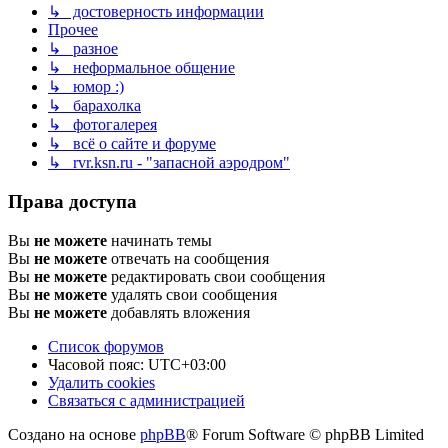
↳ достоверность информации
Прочее
↳ разное
↳ неформальное общение
↳ юмор :)
↳ барахолка
↳ фотогалерея
↳ всё о сайте и форуме
↳ rvr.ksn.ru - "запасной аэродром"
Права доступа
Вы
не можете
начинать темы
Вы
не можете
отвечать на сообщения
Вы
не можете
редактировать свои сообщения
Вы
не можете
удалять свои сообщения
Вы
не можете
добавлять вложения
Список форумов
Часовой пояс:
UTC+03:00
Удалить cookies
Связаться с администрацией
Создано на основе
phpBB
® Forum Software © phpBB Limited