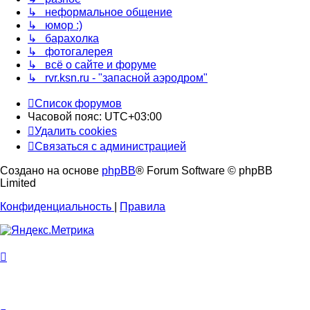
↳ неформальное общение
↳ юмор :)
↳ барахолка
↳ фотогалерея
↳ всё о сайте и форуме
↳ rvr.ksn.ru - "запасной аэродром"
Список форумов
Часовой пояс:
UTC+03:00
Удалить cookies
Связаться с администрацией
Создано на основе
phpBB
® Forum Software © phpBB
Limited
Конфиденциальность
|
Правила