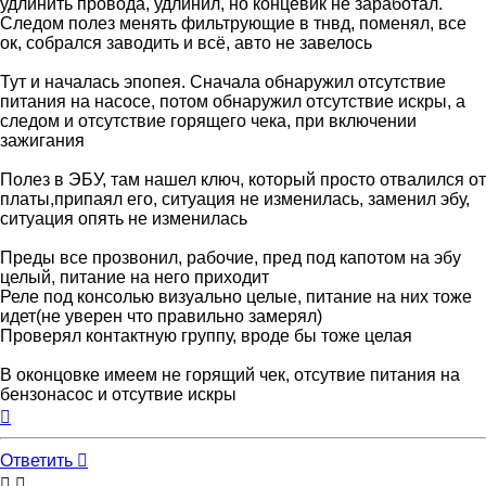
удлинить провода, удлинил, но концевик не заработал.
Следом полез менять фильтрующие в тнвд, поменял, все
ок, собрался заводить и всё, авто не завелось
Тут и началась эпопея. Сначала обнаружил отсутствие
питания на насосе, потом обнаружил отсутствие искры, а
следом и отсутствие горящего чека, при включении
зажигания
Полез в ЭБУ, там нашел ключ, который просто отвалился от
платы,припаял его, ситуация не изменилась, заменил эбу,
ситуация опять не изменилась
Преды все прозвонил, рабочие, пред под капотом на эбу
целый, питание на него приходит
Реле под консолью визуально целые, питание на них тоже
идет(не уверен что правильно замерял)
Проверял контактную группу, вроде бы тоже целая
В оконцовке имеем не горящий чек, отсутвие питания на
бензонасос и отсутвие искры
Вернуться
к
началу
Ответить