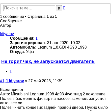
Расширенный
Поиск
поиск
1 сообщение • Страница
1
из
1
Сообщение
Автор
ldiyarov
Сообщения:
1
Зарегистрирован:
31 авг 2020, 10:02
Автомобиль:
Legnum 1.8.GDI 4G93 1998
Откуда:
Уфа
Не горит чек, не запускается двигатель
Цитата
Сообщение
#1
ldiyarov
»
27 май 2023, 11:39
Всем привет
Авто: Mitsubishi Legnum 1998 4g93 4wd тнвд 2 поколение
Полез в бак менять фильтр на насосе, заменил, запустил
авто, все ок
Полез чинить концевик задней правой двери. Нужно было