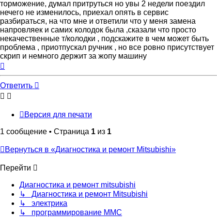
торможение, думал притруться но увы 2 недели поездил
нечего не изменилось, приехал опять в сервис
разбираться, на что мне и ответили что у меня замена
напровляек и самих колодок была ,сказали что просто
некачественные т/колодки , подскажите в чем может быть
проблема , приотпускал ручник , но все ровно присутствует
скрип и немного держит за жопу машину
Вернуться
к
началу
Ответить
Версия для печати
1 сообщение • Страница
1
из
1
Вернуться в «Диагностика и ремонт Mitsubishi»
Перейти
Диагностика и ремонт mitsubishi
↳ Диагностика и ремонт Mitsubishi
↳ электрика
↳ программирование MMC