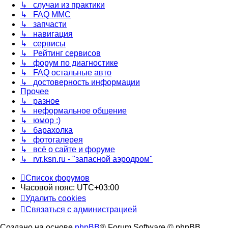
↳ случаи из практики
↳ FAQ MMC
↳ запчасти
↳ навигация
↳ сервисы
↳ Рейтинг сервисов
↳ форум по диагностике
↳ FAQ остальные авто
↳ достоверность информации
Прочее
↳ разное
↳ неформальное общение
↳ юмор :)
↳ барахолка
↳ фотогалерея
↳ всё о сайте и форуме
↳ rvr.ksn.ru - "запасной аэродром"
Список форумов
Часовой пояс:
UTC+03:00
Удалить cookies
Связаться с администрацией
Создано на основе
phpBB
® Forum Software © phpBB