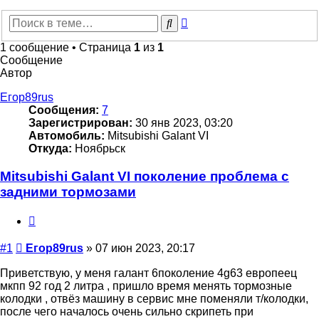
Расширенный
Поиск
поиск
1 сообщение • Страница
1
из
1
Сообщение
Автор
Егор89rus
Сообщения:
7
Зарегистрирован:
30 янв 2023, 03:20
Автомобиль:
Mitsubishi Galant VI
Откуда:
Ноябрьск
Mitsubishi Galant VI поколение проблема с
задними тормозами
Цитата
Сообщение
#1
Егор89rus
»
07 июн 2023, 20:17
Приветствую, у меня галант 6поколение 4g63 европеец
мкпп 92 год 2 литра , пришло время менять тормозные
колодки , отвёз машину в сервис мне поменяли т/колодки,
после чего началось очень сильно скрипеть при