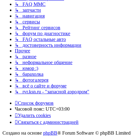
↳ FAQ MMC
↳ запчасти
↳ навигация
↳ сервисы
↳ Рейтинг сервисов
↳ форум по диагностике
↳ FAQ остальные авто
↳ достоверность информации
Прочее
↳ разное
↳ неформальное общение
↳ юмор :)
↳ барахолка
↳ фотогалерея
↳ всё о сайте и форуме
↳ rvr.ksn.ru - "запасной аэродром"
Список форумов
Часовой пояс:
UTC+03:00
Удалить cookies
Связаться с администрацией
Создано на основе
phpBB
® Forum Software © phpBB Limited