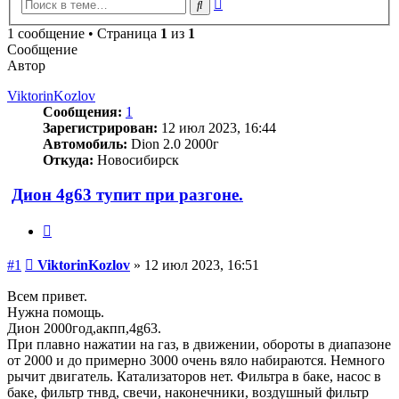
Расширенный
Поиск
поиск
1 сообщение • Страница
1
из
1
Сообщение
Автор
ViktorinKozlov
Сообщения:
1
Зарегистрирован:
12 июл 2023, 16:44
Автомобиль:
Dion 2.0 2000г
Откуда:
Новосибирск
Дион 4g63 тупит при разгоне.
Цитата
Сообщение
#1
ViktorinKozlov
»
12 июл 2023, 16:51
Всем привет.
Нужна помощь.
Дион 2000год,акпп,4g63.
При плавно нажатии на газ, в движении, обороты в диапазоне
от 2000 и до примерно 3000 очень вяло набираются. Немного
рычит двигатель. Катализаторов нет. Фильтра в баке, насос в
баке, фильтр тнвд, свечи, наконечники, воздушный фильтр