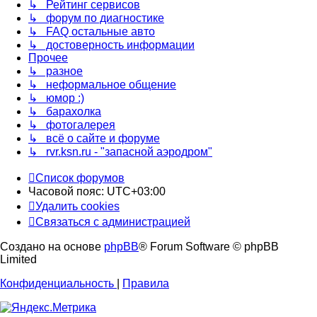
↳ Рейтинг сервисов
↳ форум по диагностике
↳ FAQ остальные авто
↳ достоверность информации
Прочее
↳ разное
↳ неформальное общение
↳ юмор :)
↳ барахолка
↳ фотогалерея
↳ всё о сайте и форуме
↳ rvr.ksn.ru - "запасной аэродром"
Список форумов
Часовой пояс:
UTC+03:00
Удалить cookies
Связаться с администрацией
Создано на основе
phpBB
® Forum Software © phpBB
Limited
Конфиденциальность
|
Правила