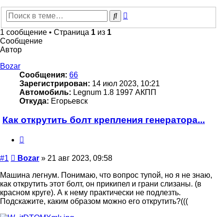
Расширенный
Поиск
поиск
1 сообщение • Страница
1
из
1
Сообщение
Автор
Bozar
Сообщения:
66
Зарегистрирован:
14 июл 2023, 10:21
Автомобиль:
Legnum 1.8 1997 АКПП
Откуда:
Егорьевск
Как открутить болт крепления генератора...
Цитата
Сообщение
#1
Bozar
»
21 авг 2023, 09:58
Машина легнум. Понимаю, что вопрос тупой, но я не знаю,
как открутить этот болт, он прикипел и грани слизаны. (в
красном круге). А к нему практически не подлезть.
Подскажите, каким образом можно его открутить?(((