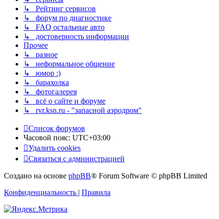
↳ Рейтинг сервисов
↳ форум по диагностике
↳ FAQ остальные авто
↳ достоверность информации
Прочее
↳ разное
↳ неформальное общение
↳ юмор :)
↳ барахолка
↳ фотогалерея
↳ всё о сайте и форуме
↳ rvr.ksn.ru - "запасной аэродром"
Список форумов
Часовой пояс:
UTC+03:00
Удалить cookies
Связаться с администрацией
Создано на основе
phpBB
® Forum Software © phpBB Limited
Конфиденциальность
|
Правила