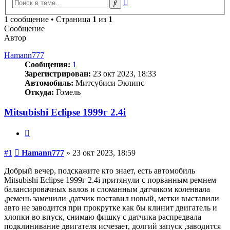
Расширенный
Поиск
поиск
1 сообщение • Страница
1
из
1
Сообщение
Автор
Hamann777
Сообщения:
1
Зарегистрирован:
23 окт 2023, 18:33
Автомобиль:
Митсубиси Эклипс
Откуда:
Гомель
Mitsubishi Eclipse 1999г 2.4i
Цитата
Сообщение
#1
Hamann777
»
23 окт 2023, 18:59
Добрый вечер, подскажите кто знает, есть автомобиль
Mitsubishi Eclipse 1999г 2.4i притянули с порванным ремнем
балансировачных валов и сломанным датчиком коленвала
,ремень заменили ,датчик поставил новый, метки выставили
авто не заводится при прокрутке как бы клинит двигатель и
хлопки во впуск, снимаю фишку с датчика распредвала
подклинивание двигателя исчезает, долгий запуск ,заводится