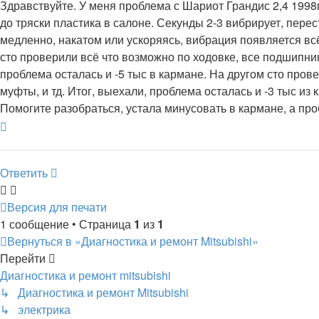
Здравствуйте. У меня проблема с Шариот Грандис 2,4 1998г
до тряски пластика в салоне. Секунды 2-3 вибрирует, пере
медленно, накатом или ускоряясь, вибрация появляется всё
сто проверили всё что возможно по ходовке, все подшипники
проблема осталась и -5 тыс в кармане. На другом сто пров
муфты, и тд. Итог, выехали, проблема осталась и -3 тыс из 
Помогите разобраться, устала минусовать в кармане, а п
Вернуться
к
началу
Ответить
Версия для печати
1 сообщение • Страница
1
из
1
Вернуться в «Диагностика и ремонт Mitsubishi»
Перейти
Диагностика и ремонт mitsubishi
↳ Диагностика и ремонт Mitsubishi
↳ электрика