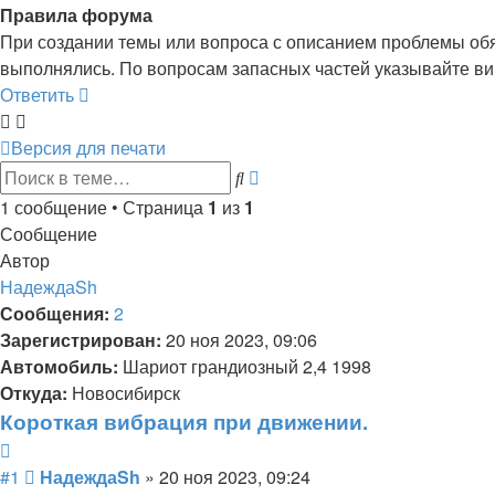
Правила форума
При создании темы или вопроса с описанием проблемы обяз
выполнялись. По вопросам запасных частей указывайте ви
Ответить
Версия для печати
Расширенный
Поиск
поиск
1 сообщение • Страница
1
из
1
Сообщение
Автор
НадеждаSh
Сообщения:
2
Зарегистрирован:
20 ноя 2023, 09:06
Автомобиль:
Шариот грандиозный 2,4 1998
Откуда:
Новосибирск
Короткая вибрация при движении.
Цитата
Сообщение
#1
НадеждаSh
»
20 ноя 2023, 09:24