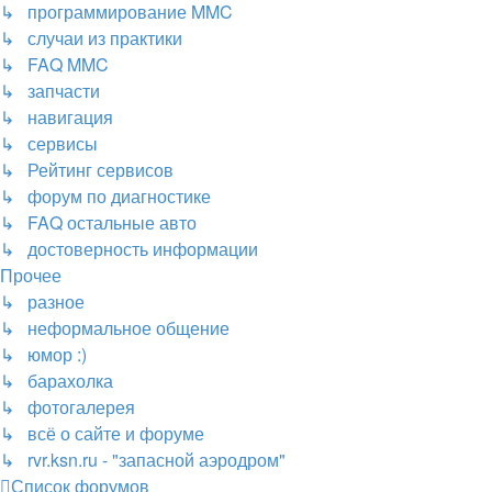
↳ программирование MMC
↳ случаи из практики
↳ FAQ MMC
↳ запчасти
↳ навигация
↳ сервисы
↳ Рейтинг сервисов
↳ форум по диагностике
↳ FAQ остальные авто
↳ достоверность информации
Прочее
↳ разное
↳ неформальное общение
↳ юмор :)
↳ барахолка
↳ фотогалерея
↳ всё о сайте и форуме
↳ rvr.ksn.ru - "запасной аэродром"
Список форумов