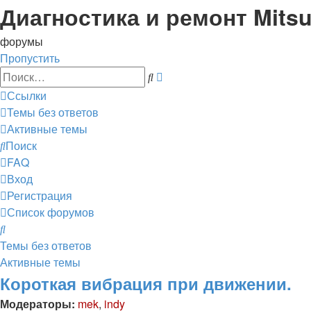
Диагностика и ремонт Mitsu
форумы
Пропустить
Расширенный
Поиск
поиск
Ссылки
Темы без ответов
Активные темы
Поиск
FAQ
Вход
Регистрация
Список форумов
Поиск
Темы без ответов
Активные темы
Короткая вибрация при движении.
Модераторы:
mek
,
indy