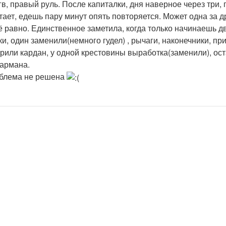
в, правый руль. После капиталки, дня наверное через три,
стает, едешь пару минут опять повторяется. Может одна за 
 равно. Единственное заметила, когда только начинаешь дв
, один заменили(немного гудел) , рычаги, наконечники, при
ерили кардан, у одной крестовины выработка(заменили), ос
кармана.
роблема не решена