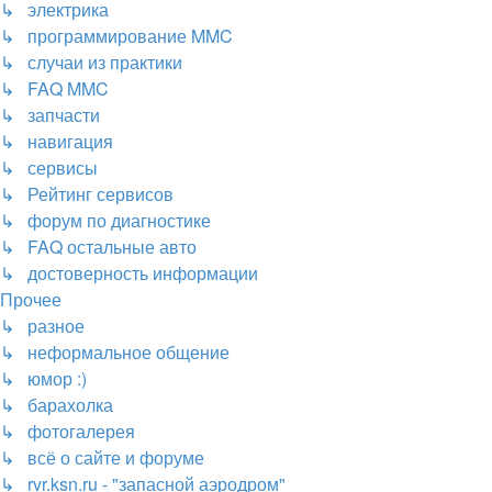
↳ электрика
↳ программирование MMC
↳ случаи из практики
↳ FAQ MMC
↳ запчасти
↳ навигация
↳ сервисы
↳ Рейтинг сервисов
↳ форум по диагностике
↳ FAQ остальные авто
↳ достоверность информации
Прочее
↳ разное
↳ неформальное общение
↳ юмор :)
↳ барахолка
↳ фотогалерея
↳ всё о сайте и форуме
↳ rvr.ksn.ru - "запасной аэродром"