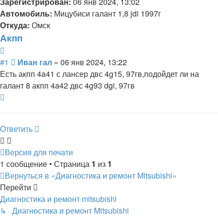
Зарегистрирован:
06 янв 2024, 13:02
Автомобиль:
Мицубиси галант 1,8 jdi 1997г
Откуда:
Омск
Акпп
Цитата
Сообщение
#1
Иван гал
»
06 янв 2024, 13:22
Есть акпп 4a41 с лансер двс 4g15, 97гв,подойдет ли на
галант 8 акпп 4a42 двс 4g93 dgi, 97гв
Вернуться
к
началу
Ответить
Версия для печати
1 сообщение • Страница
1
из
1
Вернуться в «Диагностика и ремонт Mitsubishi»
Перейти
Диагностика и ремонт mitsubishi
↳ Диагностика и ремонт Mitsubishi